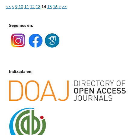
<<
<
9
10
11
12
13
14
15
16
>
>>
Seguinos en:
Indizada en: