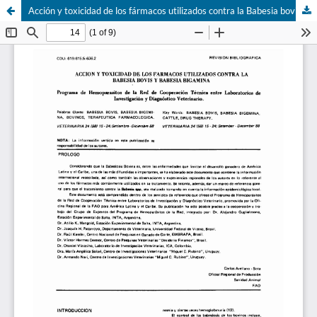
Acción y toxicidad de los fármacos utilizados contra la Babesia bovis y Babesia bigamina