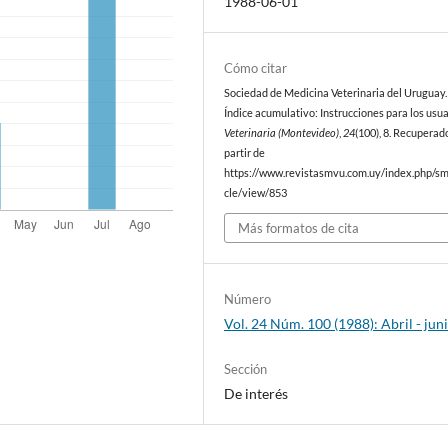
1988-06-01
Cómo citar
Sociedad de Medicina Veterinaria del Uruguay. 
Índice acumulativo: Instrucciones para los usua
Veterinaria (Montevideo)
,
24
(100), 8. Recuperad
partir de
https://www.revistasmvu.com.uy/index.php/sm
cle/view/853
Más formatos de cita
Número
Vol. 24 Núm. 100 (1988): Abril - jun
Sección
De interés