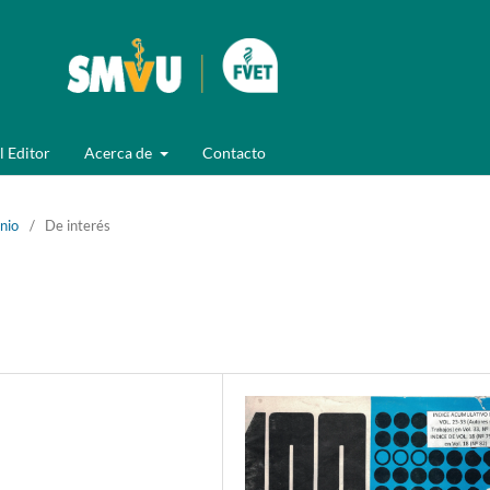
l Editor
Acerca de
Contacto
unio
/
De interés