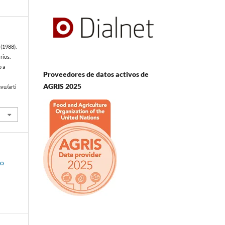
(1988).
rios.
o a
Proveedores de datos activos de
AGRIS 2025
vu/arti
io