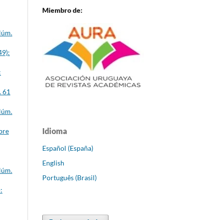
Miembro de:
Núm.
49):
:
. 61
Núm.
Idioma
bre
Español (España)
English
Núm.
Português (Brasil)
: