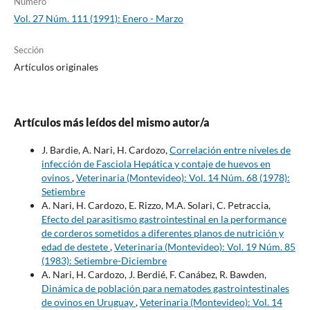
Número
Vol. 27 Núm. 111 (1991): Enero - Marzo
Sección
Artículos originales
Artículos más leídos del mismo autor/a
J. Bardie, A. Nari, H. Cardozo,
Correlación entre niveles de
infección de Fasciola Hepática y contaje de huevos en
ovinos
,
Veterinaria (Montevideo): Vol. 14 Núm. 68 (1978):
Setiembre
A. Nari, H. Cardozo, E. Rizzo, M.A. Solari, C. Petraccia,
Efecto del parasitismo gastrointestinal en la performance
de corderos sometidos a diferentes planos de nutrición y
edad de destete
,
Veterinaria (Montevideo): Vol. 19 Núm. 85
(1983): Setiembre-Diciembre
A. Nari, H. Cardozo, J. Berdié, F. Canábez, R. Bawden,
Dinámica de población para nematodes gastrointestinales
de ovinos en Uruguay
,
Veterinaria (Montevideo): Vol. 14