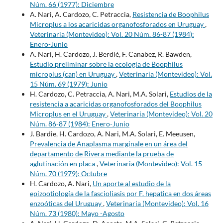
Núm. 66 (1977): Diciembre
A. Nari, A. Cardozo, C. Petraccia,
Resistencia de Boophilus
Microplus a los acaricidas organofosforados en Uruguay
,
Veterinaria (Montevideo): Vol. 20 Núm. 86-87 (1984):
Enero-Junio
A. Nari, H. Cardozo, J. Berdié, F. Canabez, R. Bawden,
Estudio preliminar sobre la ecología de Boophilus
microplus (can) en Uruguay
,
Veterinaria (Montevideo): Vol.
15 Núm. 69 (1979): Junio
H. Cardozo, C. Petraccia, A. Nari, M.A. Solari,
Estudios de la
resistencia a acaricidas organofosforados del Boophilus
Microplus en el Uruguay
,
Veterinaria (Montevideo): Vol. 20
Núm. 86-87 (1984): Enero-Junio
J. Bardie, H. Cardozo, A. Nari, M.A. Solari, E. Meeusen,
Prevalencia de Anaplasma marginale en un área del
departamento de Rivera mediante la prueba de
aglutinación en placa
,
Veterinaria (Montevideo): Vol. 15
Núm. 70 (1979): Octubre
H. Cardozo, A. Nari,
Un aporte al estudio de la
epizootiología de la fascioliasis por F. hepatica en dos áreas
enzoóticas del Uruguay
,
Veterinaria (Montevideo): Vol. 16
Núm. 73 (1980): Mayo -Agosto