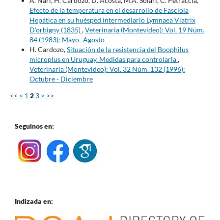
A. Nari, H. Cardozo, D. Acosta, M.A. Solari, C. Petraccia,
Efecto de la temperatura en el desarrollo de Fasciola
Hepática en su huésped intermediario Lymnaea Viatrix
D'orbigny (1835)
,
Veterinaria (Montevideo): Vol. 19 Núm.
84 (1983): Mayo -Agosto
H. Cardozo,
Situación de la resistencia del Boophilus
microplus en Uruguay. Medidas para controlarla
,
Veterinaria (Montevideo): Vol. 32 Núm. 132 (1996):
Octubre - Diciembre
<<
<
1
2
3
>
>>
Seguinos en:
Indizada en: