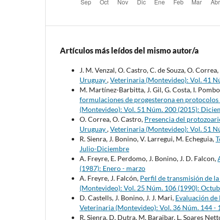
Artículos más leídos del mismo autor/a
J. M. Venzal, O. Castro, C. de Souza, O. Correa,
Uruguay
,
Veterinaria (Montevideo): Vol. 41 N
M. Martínez-Barbitta, J. Gil, G. Costa, I. Pombo
formulaciones de progesterona en protocolos 
(Montevideo): Vol. 51 Núm. 200 (2015): Dici
O. Correa, O. Castro,
Presencia del protozoario
Uruguay
,
Veterinaria (Montevideo): Vol. 51 N
R. Sienra, J. Bonino, V. Larregui, M. Echeguia,
T
Julio-Diciembre
A. Freyre, E. Perdomo, J. Bonino, J. D. Falcon,
(1987): Enero - marzo
A. Freyre, J. Falcón,
Perfil de transmisión de 
(Montevideo): Vol. 25 Núm. 106 (1990): Octub
D. Castells, J. Bonino, J. J. Mari,
Evaluación de 
Veterinaria (Montevideo): Vol. 36 Núm. 144 - 
R. Sienra, D. Dutra, M. Baraibar, L. Soares Net