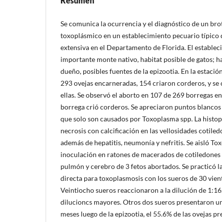
Resumen
Se comunica la ocurrencia y el diagnóstico de un bro
toxoplásmico en un establecimiento pecuario típico 
extensiva en el Departamento de Florida. El estable
importante monte nativo, habitat posible de gatos; h
dueño, posibles fuentes de la epizootia. En la estació
293 ovejas encarneradas, 154 criaron corderos, y se
ellas. Se observó el aborto en 107 de 269 borregas e
borrega crió corderos. Se apreciaron puntos blancos 
que solo son causados por Toxoplasma spp. La histop
necrosis con calcificación en las vellosidades cotiled
además de hepatitis, neumonía y nefritis. Se aisló To
inoculación en ratones de macerados de cotiledones 
pulmón y cerebro de 3 fetos abortados. Se practicó l
directa para toxoplasmosis con los sueros de 30 vien
Veintiocho sueros reaccionaron a la dilución de 1:16
dilucioncs mayores. Otros dos sueros presentaron un 
meses luego de la epizootia, el 55.6% de las ovejas p