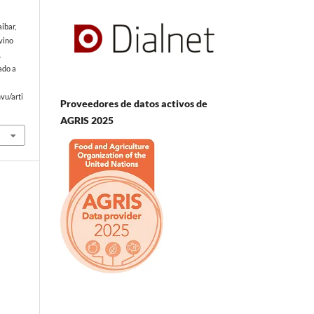
aibar,
ovino
.
ado a
vu/arti
Proveedores de datos activos de
AGRIS 2025