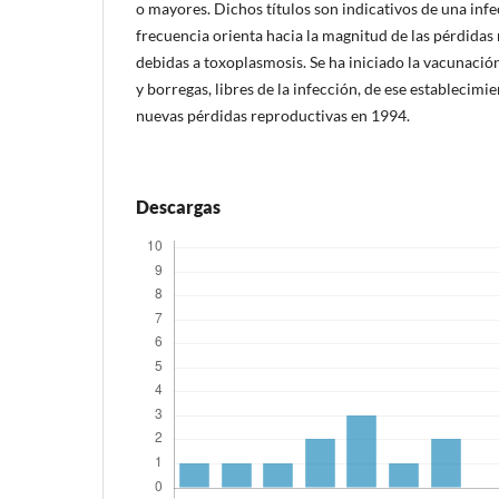
o mayores. Dichos títulos son indicativos de una infe
frecuencia orienta hacia la magnitud de las pérdidas
debidas a toxoplasmosis. Se ha iniciado la vacunació
y borregas, libres de la infección, de ese establecimie
nuevas pérdidas reproductivas en 1994.
Descargas