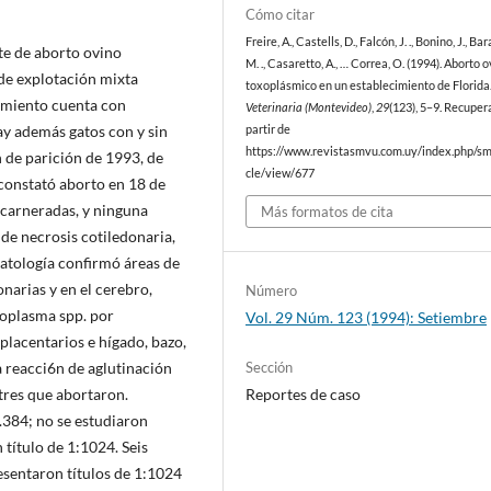
Cómo citar
Freire, A., Castells, D., Falcón, J. ., Bonino, J., Bar
te de aborto ovino
M. ., Casaretto, A., … Correa, O. (1994). Aborto 
de explotación mixta
toxoplásmico en un establecimiento de Florida
cimiento cuenta con
Veterinaria (Montevideo)
,
29
(123), 5–9. Recuper
ay además gatos con y sin
partir de
https://www.revistasmvu.com.uy/index.php/sm
n de parición de 1993, de
cle/view/677
 constató aborto en 18 de
ncarneradas, y ninguna
Más formatos de cita
de necrosis cotiledonaria,
atología confirmó áreas de
onarias y en el cerebro,
Número
xoplasma spp. por
Vol. 29 Núm. 123 (1994): Setiembre
placentarios e hígado, bazo,
Sección
a reacci6n de aglutinación
Reportes de caso
tres que abortaron.
.384; no se estudiaron
título de 1:1024. Seis
resentaron títulos de 1:1024