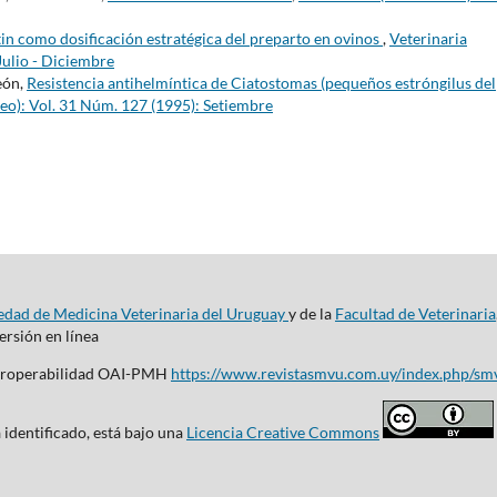
in como dosificación estratégica del preparto en ovinos
,
Veterinaria
Julio - Diciembre
León,
Resistencia antihelmíntica de Ciatostomas (pequeños estróngilus del
eo): Vol. 31 Núm. 127 (1995): Setiembre
edad de Medicina Veterinaria del Uruguay
y de la
Facultad de Veterinaria
rsión en línea
nteroperabilidad OAI-PMH
https://www.revistasmvu.com.uy/index.php/sm
 identificado, está bajo una
Licencia Creative Commons