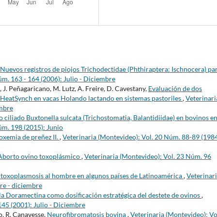
Nuevos registros de piojos Trichodectidae (Phthiraptera: Ischnocera) pa
úm. 163 - 164 (2006): Julio - Diciembre
, J. Peñagaricano, M. Lutz, A. Freire, D. Cavestany,
Evaluación de dos
HeatSynch en vacas Holando lactando en sistemas pastoriles
,
Veterinari
embre
 ciliado Buxtonella sulcata (Trichostomatia, Balantidiidae) en bovinos e
úm. 198 (2015): Junio
oxemia de preñez II.
,
Veterinaria (Montevideo): Vol. 20 Núm. 88-89 (1984
Aborto ovino toxoplásmico
,
Veterinaria (Montevideo): Vol. 23 Núm. 96
la toxoplasmosis al hombre en algunos países de Latinoamérica
,
Veterinar
re - diciembre
la Doramectina como dosificación estratégica del destete de ovinos
,
145 (2001): Julio - Diciembre
to, R. Canavesse,
Neurofibromatosis bovina
,
Veterinaria (Montevideo): Vo