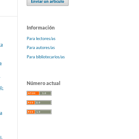
Enviar un artículo
Información
Para lectores/as
ra
Para autores/as
Para bibliotecarios/as
a
n
Número actual
):
ia
l.