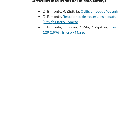
Artículos más leídos del mismo autor/a
D. Bimonte, R. Zipitria,
Otitis en pequeños an
D. Bimonte,
Reacciones de materiales de sutur
(1997): Enero - Marzo
D. Bimonte, G. Tricaa, R. Vila, R. Zipitria,
Fibro
129 (1996): Enero - Marzo