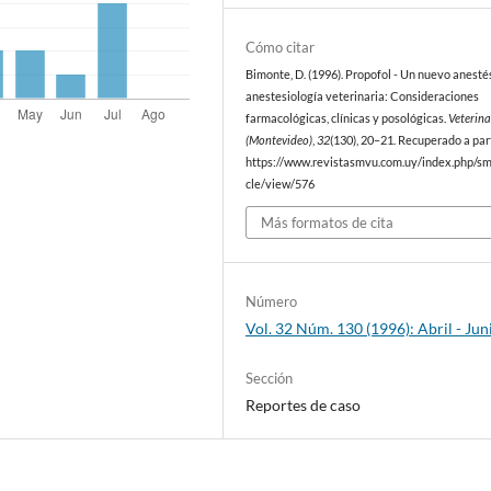
Cómo citar
Bimonte, D. (1996). Propofol - Un nuevo anesté
anestesiología veterinaria: Consideraciones
farmacológicas, clínicas y posológicas.
Veterina
(Montevideo)
,
32
(130), 20–21. Recuperado a par
https://www.revistasmvu.com.uy/index.php/sm
cle/view/576
Más formatos de cita
Número
Vol. 32 Núm. 130 (1996): Abril - Jun
Sección
Reportes de caso