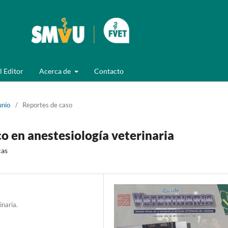
l Editor
Acerca de
Contacto
unio
/
Reportes de caso
o en anestesiología veterinaria
cas
naria.