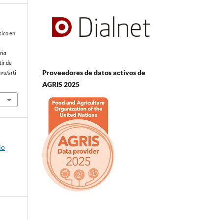
sico en
ria
tir de
Proveedores de datos activos de
vu/arti
AGRIS 2025
io