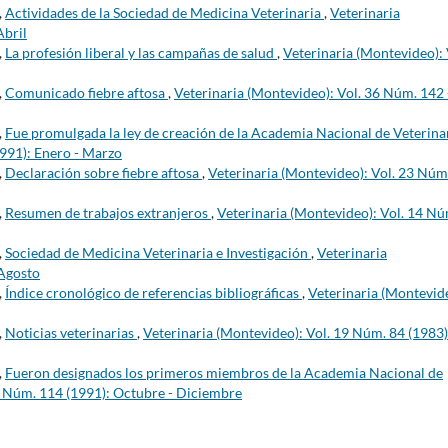
,
Actividades de la Sociedad de Medicina Veterinaria
,
Veterinaria
Abril
,
La profesión liberal y las campañas de salud
,
Veterinaria (Montevideo): 
,
Comunicado fiebre aftosa
,
Veterinaria (Montevideo): Vol. 36 Núm. 142 
,
Fue promulgada la ley de creación de la Academia Nacional de Veterina
1991): Enero - Marzo
,
Declaración sobre fiebre aftosa
,
Veterinaria (Montevideo): Vol. 23 Núm
,
Resumen de trabajos extranjeros
,
Veterinaria (Montevideo): Vol. 14 Nú
,
Sociedad de Medicina Veterinaria e Investigación
,
Veterinaria
-Agosto
,
Índice cronológico de referencias bibliográficas
,
Veterinaria (Montevid
,
Noticias veterinarias
,
Veterinaria (Montevideo): Vol. 19 Núm. 84 (1983)
,
Fueron designados los primeros miembros de la Academia Nacional de
8 Núm. 114 (1991): Octubre - Diciembre