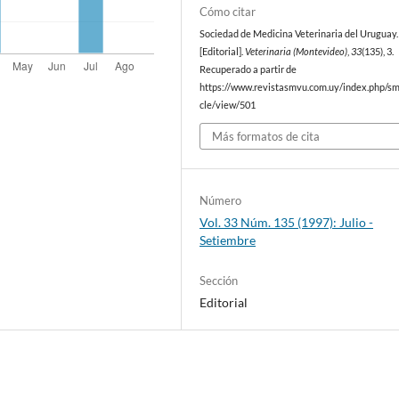
Cómo citar
Sociedad de Medicina Veterinaria del Uruguay. 
[Editorial].
Veterinaria (Montevideo)
,
33
(135), 3.
Recuperado a partir de
https://www.revistasmvu.com.uy/index.php/sm
cle/view/501
Más formatos de cita
Número
Vol. 33 Núm. 135 (1997): Julio -
Setiembre
Sección
Editorial