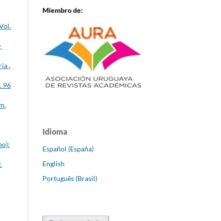
Miembro de:
Vol.
-
ria
,
. 96
m.
Idioma
eo):
Español (España)
English
:
Português (Brasil)