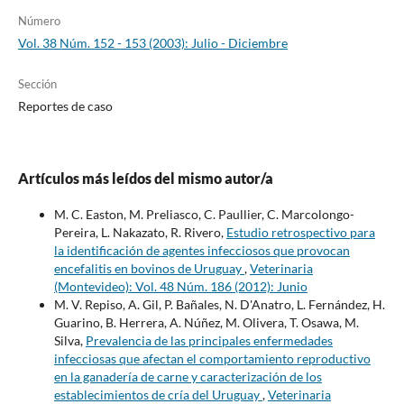
Número
Vol. 38 Núm. 152 - 153 (2003): Julio - Diciembre
Sección
Reportes de caso
Artículos más leídos del mismo autor/a
M. C. Easton, M. Preliasco, C. Paullier, C. Marcolongo-
Pereira, L. Nakazato, R. Rivero,
Estudio retrospectivo para
la identificación de agentes infecciosos que provocan
encefalitis en bovinos de Uruguay
,
Veterinaria
(Montevideo): Vol. 48 Núm. 186 (2012): Junio
M. V. Repiso, A. Gil, P. Bañales, N. D'Anatro, L. Fernández, H.
Guarino, B. Herrera, A. Núñez, M. Olivera, T. Osawa, M.
Silva,
Prevalencia de las principales enfermedades
infecciosas que afectan el comportamiento reproductivo
en la ganadería de carne y caracterización de los
establecimientos de cría del Uruguay
,
Veterinaria