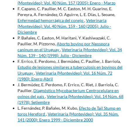
(Montevideo): Vol. 40 Núm. 157 (2005): Enero - Marzo
F. Capano, C. Paullier, M. C. Easton, M. H. Guarino, E.
Pereyra, A. Fernández, O. Aguirre, L. E. Días, L. Seoane,
Enfermedad hemorrágica del conejo
,
Veterinaria
(Montevideo): Vol. 40 Núm. 159 - 160 (2005): Julio -
Diciembre
P. Bañales, C. Easton, M. Haritani, Y. Kashiwazaki, C.
Paullier, M. Pizzorno,
Aborto bovino por Neospora
caninum en el Uruguay
,
Veterinaria (Montevideo): Vol. 34
Núm. 139 - 140 (1998): Julio - Diciembre
F. Errico, E. Perdomo, J. Bermúdez, C. Paullier, J. Barriola,
Estudio de lesiones similares a tuberculosis en bovinos del
Uruguay
,
Veterinaria (Montevideo): Vol. 16 Núm. 72
(1980): Enero-Abril
J. Bermúdez, E. Perdomo, F. Errico, C. Riet, J. Barriola, C.
Paullier,
Diagnóstico Mycobacterium Centrocelulare en
ovinos del país
,
Veterinaria (Montevideo): Vol. 14 Núm. 68
(1978): Setiembre
L. Fernández, P. Bañales, M. Kubo,
Efecto de Tail Stump en
toros Hereford
,
Veterinaria (Montevideo): Vol. 35 Núm.
141 (2000): Enero 1999 - Diciembre 2000