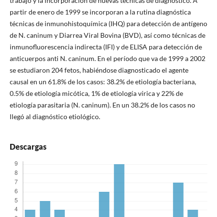
trabajo y la incorporación de nuevas técnicas de diagnóstico. A
partir de enero de 1999 se incorporan a la rutina diagnóstica
técnicas de inmunohistoquímica (IHQ) para detección de antígeno
de N. caninum y Diarrea Viral Bovina (BVD), así como técnicas de
inmunofluorescencia indirecta (IFI) y de ELISA para detección de
anticuerpos anti N. caninum. En el período que va de 1999 a 2002
se estudiaron 204 fetos, habiéndose diagnosticado el agente
causal en un 61.8% de los casos: 38.2% de etiología bacteriana,
0.5% de etiología micótica, 1% de etiología vírica y 22% de
etiología parasitaria (N. caninum). En un 38.2% de los casos no
llegó al diagnóstico etiológico.
Descargas