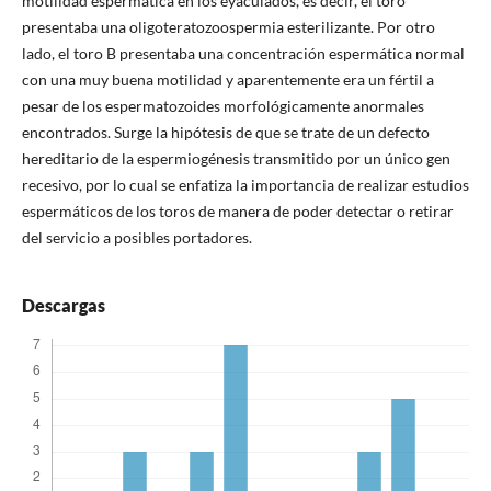
motilidad espermática en los eyaculados, es decir, el toro
presentaba una oligoteratozoospermia esterilizante. Por otro
lado, el toro B presentaba una concentración espermática normal
con una muy buena motilidad y aparentemente era un fértil a
pesar de los espermatozoides morfológicamente anormales
encontrados. Surge la hipótesis de que se trate de un defecto
hereditario de la espermiogénesis transmitido por un único gen
recesivo, por lo cual se enfatiza la importancia de realizar estudios
espermáticos de los toros de manera de poder detectar o retirar
del servicio a posibles portadores.
Descargas