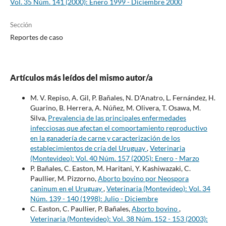
Vol. 35 Núm. 141 (2000): Enero 1999 - Diciembre 2000
Sección
Reportes de caso
Artículos más leídos del mismo autor/a
M. V. Repiso, A. Gil, P. Bañales, N. D'Anatro, L. Fernández, H.
Guarino, B. Herrera, A. Núñez, M. Olivera, T. Osawa, M.
Silva,
Prevalencia de las principales enfermedades
infecciosas que afectan el comportamiento reproductivo
en la ganadería de carne y caracterización de los
establecimientos de cría del Uruguay
,
Veterinaria
(Montevideo): Vol. 40 Núm. 157 (2005): Enero - Marzo
P. Bañales, C. Easton, M. Haritani, Y. Kashiwazaki, C.
Paullier, M. Pizzorno,
Aborto bovino por Neospora
caninum en el Uruguay
,
Veterinaria (Montevideo): Vol. 34
Núm. 139 - 140 (1998): Julio - Diciembre
C. Easton, C. Paullier, P. Bañales,
Aborto bovino
,
Veterinaria (Montevideo): Vol. 38 Núm. 152 - 153 (2003):