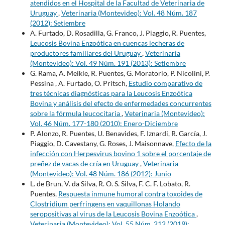
atendidos en el Hospital de la Facultad de Veterinaria de
Uruguay
,
Veterinaria (Montevideo): Vol. 48 Núm. 187
(2012): Setiembre
A. Furtado, D. Rosadilla, G. Franco, J. Piaggio, R. Puentes,
Leucosis Bovina Enzoótica en cuencas lecheras de
productores familiares del Uruguay
,
Veterinaria
(Montevideo): Vol. 49 Núm. 191 (2013): Setiembre
G. Rama, A. Meikle, R. Puentes, G. Moratorio, P. Nicolini, P.
Pessina , A. Furtado, O. Pritsch,
Estudio comparativo de
tres técnicas diagnósticas para la Leucosis Enzoótica
Bovina y análisis del efecto de enfermedades concurrentes
sobre la fórmula leucocitaria
,
Veterinaria (Montevideo):
Vol. 46 Núm. 177-180 (2010): Enero-Diciembre
P. Alonzo, R. Puentes, U. Benavides, F. Iznardi, R. García, J.
Piaggio, D. Cavestany, G. Roses, J. Maisonnave,
Efecto de la
infección con Herpesvirus bovino 1 sobre el porcentaje de
preñez de vacas de cría en Uruguay
,
Veterinaria
(Montevideo): Vol. 48 Núm. 186 (2012): Junio
L. de Brun, V. da Silva, R. O. S. Silva, F. C. F. Lobato, R.
Puentes,
Respuesta inmune humoral contra toxoides de
Clostridium perfringens en vaquillonas Holando
seropositivas al virus de la Leucosis Bovina Enzoótica
,
Veterinaria (Montevideo): Vol. 55 Núm. 212 (2019):