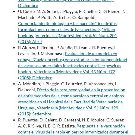
Diciembre
U. Cuore, M. A. Solari, J. Piaggio, B. Chelle, D. Di Rienzo, N.
Machado, P. Politi, A. Trelles, O. Rampoldi,
Comportamiento biológico y farmacocinético de dos
formulaciones comerciales de ivermectina 3,15% en
bovinos
,
Veterinaria (Montevideo): Vol. 52 Núm. 201
(2016): Abril
P. Alonzo, E. Reolón, P. Acuña, R. Leaniz, R. Puentes, L.
Lavarello, J. Maisonnave,
Evaluación de un modelo en
cobayo (Cavia porcellus) para estudiar la inmunogenicidad
de vacunas comerciales inactivadas contra Herpesvirus
bovino
,
Veterinaria (Montevideo): Vol. 43 Núm. 172
(2008): Diciembre
A. Mondino, J. Piaggio, C. Loureiro, R. Vasconcellos, L.
Delucchi,
Efecto de la raza, sexo y edad en la presentación
de enfermedades del sistema nervioso central en caninos
atendidos en el Hospital de la Facultad de Veterinaria de
Uruguay
,
Veterinaria (Montevideo): Vol. 51 Núm. 199
(2015): Setiembre
R. Puentes, D. Calero, B. Caresani, N. Eliopulos, G. Suárez,
A. C. R. Silva, H. B. C. R. Batista,
Respuesta a la vacunación
contra el virus de la rabia en perros inmunizados durante el