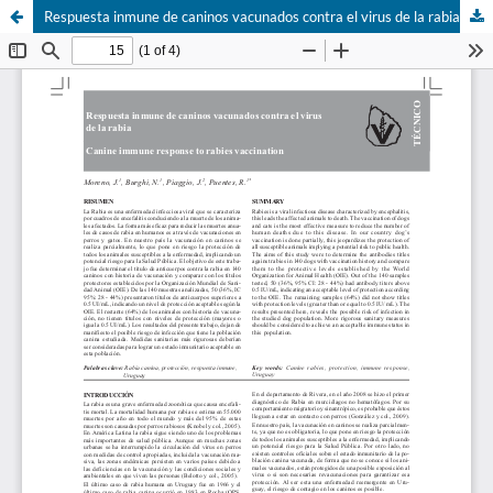
Respuesta inmune de caninos vacunados contra el virus de la rabia