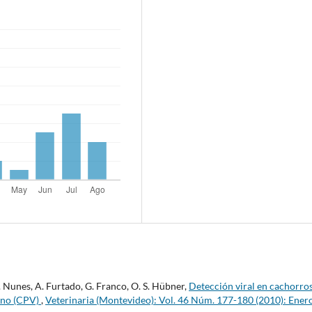
C. Nunes, A. Furtado, G. Franco, O. S. Hübner,
Detección viral en cachorro
nino (CPV)
,
Veterinaria (Montevideo): Vol. 46 Núm. 177-180 (2010): Ener