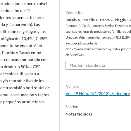
 producción lechera a nivel
 producción de 41
Cómo citar
ientes a cuencas lecheras
Furtado, A., Rosadilla, D., Franco, G., Piaggio, J.,
ida y Tacuarembó). Las
Puentes, R. (2013). Leucosis Bovina Enzoótica 
ifusión en gel agar y los
cuencas lecheras de productores familiares de
Uruguay.
Veterinaria (Montevideo)
,
49
(191), 29–
rológica del 10,4% (IC 95%
Recuperado a partir de
tamento, se encontró un
https://www.revistasmvu.com.uy/index.php/sm
o, Florida y Tacuarembó
cle/view/241
stas cuencas comparada con
Más formatos de cita
van desde un 50% a 73%,
a técnica utilizada o a
o y/o reproductivo de los
Número
 de trasmisión horizontal de
Vol. 49 Núm. 191 (2013): Setiembre
como la vacunación y tactos
s de pequeños productores
Sección
Notas técnicas