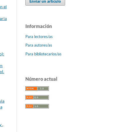
Enviar un artículo
n el
aria
Información
Para lectores/as
Para autores/as
o):
Para bibliotecarios/as
um
ol.
Número actual
via
ia
ay
,