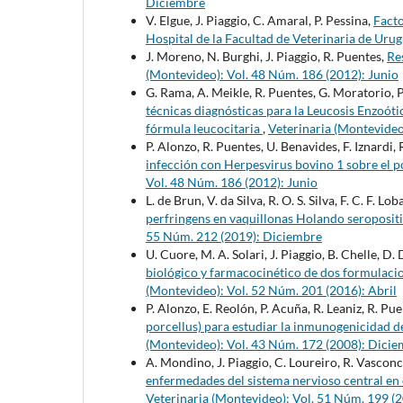
Diciembre
V. Elgue, J. Piaggio, C. Amaral, P. Pessina,
Facto
Hospital de la Facultad de Veterinaria de Uru
J. Moreno, N. Burghi, J. Piaggio, R. Puentes,
Re
(Montevideo): Vol. 48 Núm. 186 (2012): Junio
G. Rama, A. Meikle, R. Puentes, G. Moratorio, P.
técnicas diagnósticas para la Leucosis Enzoóti
fórmula leucocitaria
,
Veterinaria (Montevide
P. Alonzo, R. Puentes, U. Benavides, F. Iznardi,
infección con Herpesvirus bovino 1 sobre el p
Vol. 48 Núm. 186 (2012): Junio
L. de Brun, V. da Silva, R. O. S. Silva, F. C. F. Lo
perfringens en vaquillonas Holando seropositi
55 Núm. 212 (2019): Diciembre
U. Cuore, M. A. Solari, J. Piaggio, B. Chelle, D.
biológico y farmacocinético de dos formulaci
(Montevideo): Vol. 52 Núm. 201 (2016): Abril
P. Alonzo, E. Reolón, P. Acuña, R. Leaniz, R. Pu
porcellus) para estudiar la inmunogenicidad 
(Montevideo): Vol. 43 Núm. 172 (2008): Dici
A. Mondino, J. Piaggio, C. Loureiro, R. Vasconc
enfermedades del sistema nervioso central en 
Veterinaria (Montevideo): Vol. 51 Núm. 199 (