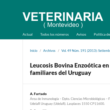
Actual
Todos los números
Avisos
Política de
Inicio
/
Archivos
/
Vol. 49 Núm. 191 (2013): Setiemb
Leucosis Bovina Enzoótica en
familiares del Uruguay
A. Furtado
Área de Inmunología – Dpto. Ciencias Microbiológicas – F
UdelaR Uruguay (UdelaR). Lasplaces 1550 CP11600.