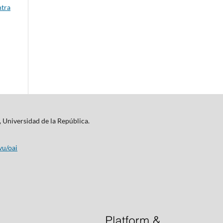
ntra
, Universidad de la República.
vu/oai