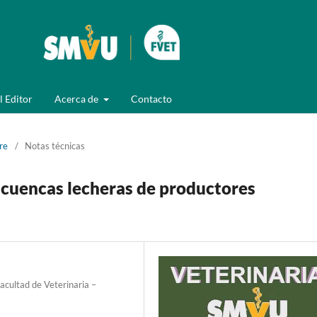
l Editor
Acerca de
Contacto
re
/
Notas técnicas
 cuencas lecheras de productores
acultad de Veterinaria –