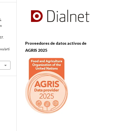
 &
en
l
37.
Proveedores de datos activos de
vu/arti
AGRIS 2025