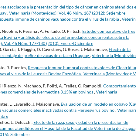
res asociados a la presentación del tipo de cáncer en caninos atendidos e
guay
,
Veterinaria (Montevideo): Vol. 48 Núm. 187 (2012): Setiembre
spuesta inmune de caninos vacunados contra el virus de la rabia
,
Veterin
 Nicolini, P. Pessina , A. Furtado, O. Pritsch,
Estudio comparativo de tres
ca Bovina y análisis del efecto de enfermedades concurrentes sobre la
o): Vol. 46 Núm. 177-180 (2010): Enero-Diciembre
 R. García, J. Piaggio, D. Cavestany, G. Roses, J. Maisonnave,
Efecto de la
orcentaje de preñez de vacas de cría en Uruguay
,
Veterinaria (Montevide
bato, R. Puentes,
Respuesta inmune humoral contra toxoides de Clostridi
vas al virus de la Leucosis Bovina Enzoótica
,
Veterinaria (Montevideo): V
 Di Rienzo, N. Machado, P. Politi, A. Trelles, O. Rampoldi,
Comportamiento
ones comerciales de ivermectina 3,15% en bovinos
,
Veterinaria
entes, L. Lavarello, J. Maisonnave,
Evaluación de un modelo en cobayo (Ca
de vacunas comerciales inactivadas contra Herpesvirus bovino
,
Veterinar
embre
ellos, L. Delucchi,
Efecto de la raza, sexo y edad en la presentación de
caninos atendidos en el Hospital de la Facultad de Veterinaria de Urugu
2015): Setiembre