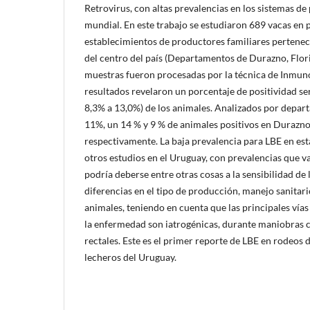
Retrovirus, con altas prevalencias en los sistemas de
mundial. En este trabajo se estudiaron 689 vacas en
establecimientos de productores familiares pertenec
del centro del país (Departamentos de Durazno, Flor
muestras fueron procesadas por la técnica de Inmunod
resultados revelaron un porcentaje de positividad se
8,3% a 13,0%) de los animales. Analizados por depar
11%, un 14 % y 9 % de animales positivos en Durazn
respectivamente. La baja prevalencia para LBE en e
otros estudios en el Uruguay, con prevalencias que 
podría deberse entre otras cosas a la sensibilidad de l
diferencias en el tipo de producción, manejo sanitari
animales, teniendo en cuenta que las principales vías
la enfermedad son iatrogénicas, durante maniobras 
rectales. Este es el primer reporte de LBE en rodeo
lecheros del Uruguay.