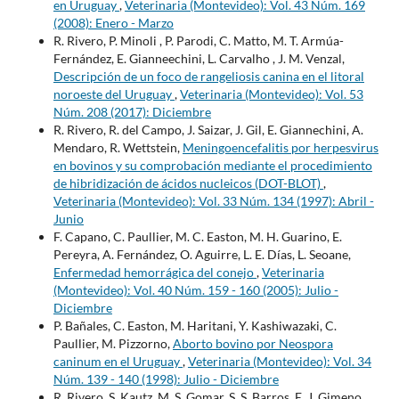
en Uruguay
,
Veterinaria (Montevideo): Vol. 43 Núm. 169
(2008): Enero - Marzo
R. Rivero, P. Minoli , P. Parodi, C. Matto, M. T. Armúa-
Fernández, E. Gianneechini, L. Carvalho , J. M. Venzal,
Descripción de un foco de rangeliosis canina en el litoral
noroeste del Uruguay
,
Veterinaria (Montevideo): Vol. 53
Núm. 208 (2017): Diciembre
R. Rivero, R. del Campo, J. Saizar, J. Gil, E. Giannechini, A.
Mendaro, R. Wettstein,
Meningoencefalitis por herpesvirus
en bovinos y su comprobación mediante el procedimiento
de hibridización de ácidos nucleicos (DOT-BLOT)
,
Veterinaria (Montevideo): Vol. 33 Núm. 134 (1997): Abril -
Junio
F. Capano, C. Paullier, M. C. Easton, M. H. Guarino, E.
Pereyra, A. Fernández, O. Aguirre, L. E. Días, L. Seoane,
Enfermedad hemorrágica del conejo
,
Veterinaria
(Montevideo): Vol. 40 Núm. 159 - 160 (2005): Julio -
Diciembre
P. Bañales, C. Easton, M. Haritani, Y. Kashiwazaki, C.
Paullier, M. Pizzorno,
Aborto bovino por Neospora
caninum en el Uruguay
,
Veterinaria (Montevideo): Vol. 34
Núm. 139 - 140 (1998): Julio - Diciembre
R. Rivero, S. Kautz, M. S. Gomar, S. S. Barros, E. J. Gimeno,