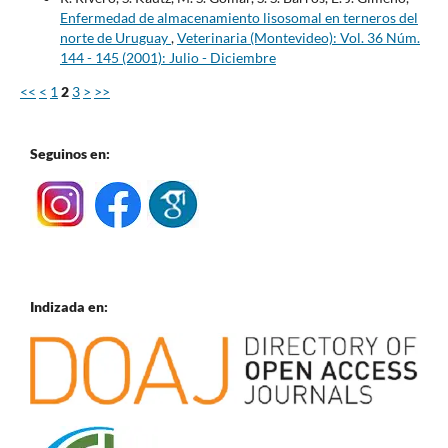
Enfermedad de almacenamiento lisosomal en terneros del
norte de Uruguay
,
Veterinaria (Montevideo): Vol. 36 Núm.
144 - 145 (2001): Julio - Diciembre
<<
<
1
2
3
>
>>
Seguinos en:
Indizada en: