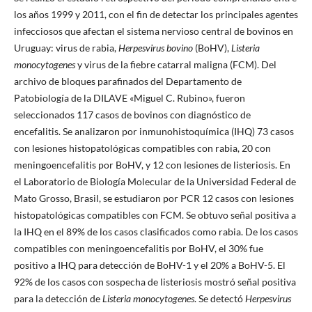
los años 1999 y 2011, con el fin de detectar los principales agentes
infecciosos que afectan el sistema nervioso central de bovinos en
Uruguay: virus de rabia,
Herpesvirus bovino
(BoHV),
Listeria
monocytogenes
y virus de la fiebre catarral maligna (FCM). Del
archivo de bloques parafinados del Departamento de
Patobiología de la DILAVE «Miguel C. Rubino», fueron
seleccionados 117 casos de bovinos con diagnóstico de
encefalitis. Se analizaron por inmunohistoquímica (IHQ) 73 casos
con lesiones histopatológicas compatibles con rabia, 20 con
meningoencefalitis por BoHV, y 12 con lesiones de listeriosis. En
el Laboratorio de Biología Molecular de la Universidad Federal de
Mato Grosso, Brasil, se estudiaron por PCR 12 casos con lesiones
histopatológicas compatibles con FCM. Se obtuvo señal positiva a
la IHQ en el 89% de los casos clasificados como rabia. De los casos
compatibles con meningoencefalitis por BoHV, el 30% fue
positivo a IHQ para detección de BoHV-1 y el 20% a BoHV-5. El
92% de los casos con sospecha de listeriosis mostró señal positiva
para la detección de
Listeria monocytogenes
. Se detectó
Herpesvirus