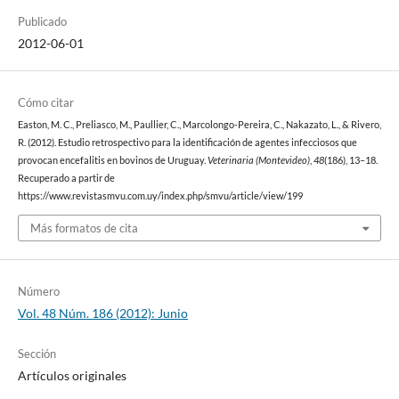
Publicado
2012-06-01
Cómo citar
Easton, M. C., Preliasco, M., Paullier, C., Marcolongo-Pereira, C., Nakazato, L., & Rivero,
R. (2012). Estudio retrospectivo para la identificación de agentes infecciosos que
provocan encefalitis en bovinos de Uruguay.
Veterinaria (Montevideo)
,
48
(186), 13–18.
Recuperado a partir de
https://www.revistasmvu.com.uy/index.php/smvu/article/view/199
Más formatos de cita
Número
Vol. 48 Núm. 186 (2012): Junio
Sección
Artículos originales