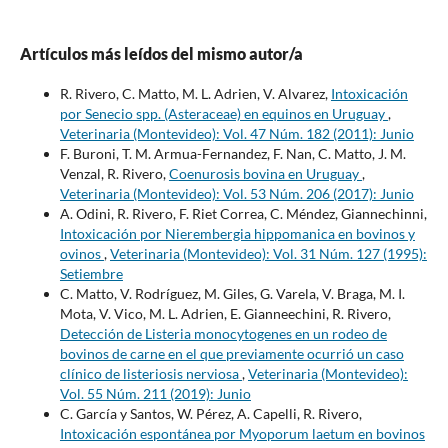
Artículos más leídos del mismo autor/a
R. Rivero, C. Matto, M. L. Adrien, V. Alvarez,
Intoxicación
por Senecio spp. (Asteraceae) en equinos en Uruguay
,
Veterinaria (Montevideo): Vol. 47 Núm. 182 (2011): Junio
F. Buroni, T. M. Armua-Fernandez, F. Nan, C. Matto, J. M.
Venzal, R. Rivero,
Coenurosis bovina en Uruguay
,
Veterinaria (Montevideo): Vol. 53 Núm. 206 (2017): Junio
A. Odini, R. Rivero, F. Riet Correa, C. Méndez, Giannechinni,
Intoxicación por Nierembergia hippomanica en bovinos y
ovinos
,
Veterinaria (Montevideo): Vol. 31 Núm. 127 (1995):
Setiembre
C. Matto, V. Rodríguez, M. Giles, G. Varela, V. Braga, M. I.
Mota, V. Vico, M. L. Adrien, E. Gianneechini, R. Rivero,
Detección de Listeria monocytogenes en un rodeo de
bovinos de carne en el que previamente ocurrió un caso
clínico de listeriosis nerviosa
,
Veterinaria (Montevideo):
Vol. 55 Núm. 211 (2019): Junio
C. García y Santos, W. Pérez, A. Capelli, R. Rivero,
Intoxicación espontánea por Myoporum laetum en bovinos