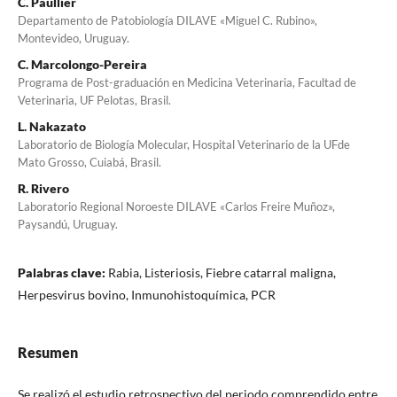
C. Paullier
Departamento de Patobiología DILAVE «Miguel C. Rubino»,
Montevideo, Uruguay.
C. Marcolongo-Pereira
Programa de Post-graduación en Medicina Veterinaria, Facultad de
Veterinaria, UF Pelotas, Brasil.
L. Nakazato
Laboratorio de Biología Molecular, Hospital Veterinario de la UFde
Mato Grosso, Cuiabá, Brasil.
R. Rivero
Laboratorio Regional Noroeste DILAVE «Carlos Freire Muñoz»,
Paysandú, Uruguay.
Palabras clave:
Rabia, Listeriosis, Fiebre catarral maligna,
Herpesvirus bovino, Inmunohistoquímica, PCR
Resumen
Se realizó el estudio retrospectivo del periodo comprendido entre