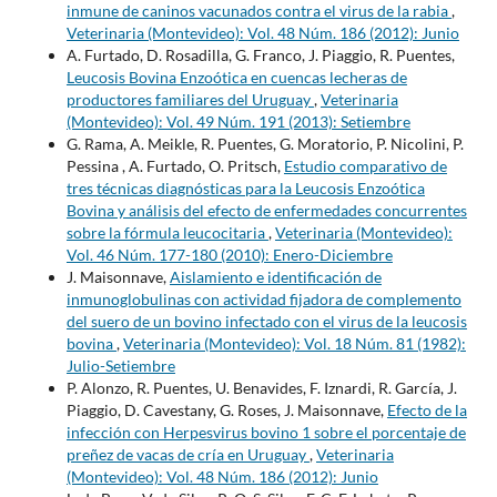
inmune de caninos vacunados contra el virus de la rabia
,
Veterinaria (Montevideo): Vol. 48 Núm. 186 (2012): Junio
A. Furtado, D. Rosadilla, G. Franco, J. Piaggio, R. Puentes,
Leucosis Bovina Enzoótica en cuencas lecheras de
productores familiares del Uruguay
,
Veterinaria
(Montevideo): Vol. 49 Núm. 191 (2013): Setiembre
G. Rama, A. Meikle, R. Puentes, G. Moratorio, P. Nicolini, P.
Pessina , A. Furtado, O. Pritsch,
Estudio comparativo de
tres técnicas diagnósticas para la Leucosis Enzoótica
Bovina y análisis del efecto de enfermedades concurrentes
sobre la fórmula leucocitaria
,
Veterinaria (Montevideo):
Vol. 46 Núm. 177-180 (2010): Enero-Diciembre
J. Maisonnave,
Aislamiento e identificación de
inmunoglobulinas con actividad fijadora de complemento
del suero de un bovino infectado con el virus de la leucosis
bovina
,
Veterinaria (Montevideo): Vol. 18 Núm. 81 (1982):
Julio-Setiembre
P. Alonzo, R. Puentes, U. Benavides, F. Iznardi, R. García, J.
Piaggio, D. Cavestany, G. Roses, J. Maisonnave,
Efecto de la
infección con Herpesvirus bovino 1 sobre el porcentaje de
preñez de vacas de cría en Uruguay
,
Veterinaria
(Montevideo): Vol. 48 Núm. 186 (2012): Junio