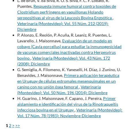
L. de Brun, V. da Silva, R. O. S. Silva, F. C. F. Lobato, R.
Puentes,
Respuesta inmune humoral contra toxoides de
Clostridium perfringens en vaquillonas Holando
seropositivas al virus de la Leucosis Bovina Enzoótica
,
Veterinaria (Montevideo): Vol. 55 Núm. 212 (2019):
Diciembre
P. Alonzo, E. Reolón, P. Acuña, R. Leaniz, R. Puentes, L.
Lavarello, J. Maisonnave,
Evaluación de un modelo en
cobayo (Cavia porcellus) para estudiar la inmunogenicidad
de vacunas comerciales inactivadas contra Herpesvirus
bovino
,
Veterinaria (Montevideo): Vol. 43 Núm. 172
(2008): Diciembre
G. Semiglia, A. Filomeno, K. Yaneselli, H. Díaz, J. Zunino, U.
Benavides, J. Maisonnave,
Primera aplicación terapéutica
en Uruguay de células estromales mesenquimales en un
canino con no-unión ósea femoral
,
Veterinaria
(Montevideo): Vol. 50 Núm. 196 (2014): Diciembre
H. Guarino, J. Maisonnave, F. Capano, J. Pereira,
Primer
aislamiento e identificación del virus de la Rinotraqueítis
infecciosa bovina en el Uruguay
,
Veterinaria (Montevideo):
Vol. 17 Núm. 78 (1981): Noviembre-Diciembre
1
2
>
>>