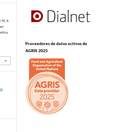
. M., &
ay:
nética
Proveedores de datos activos de
AGRIS 2025
io