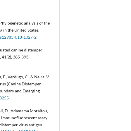
. Phylogenetic analysis of the
g in the United States.
6/s12985-018-1027-2
enuated canine distemper
, 41(2), 385-393.
, F., Verdugo, C., & Neira, V.
virus (Canine Distemper
sboundary and Emerging
93255
rdali, D., Adamama Moraitou,
ect immunofluorescent assay
distemper virus antigen.