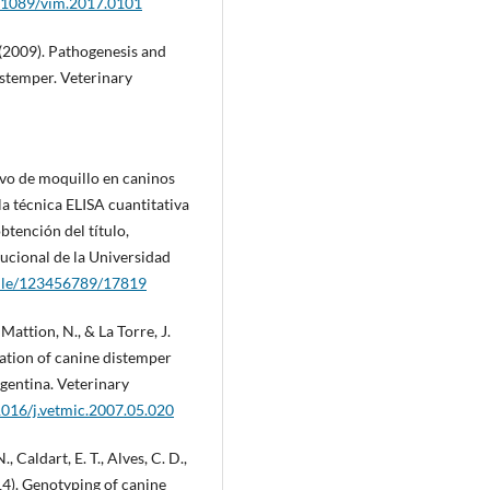
0.1089/vim.2017.0101
. (2009). Pathogenesis and
stemper. Veterinary
ivo de moquillo en caninos
a técnica ELISA cuantitativa
obtención del título,
tucional de la Universidad
ndle/123456789/17819
 Mattion, N., & La Torre, J.
ation of canine distemper
gentina. Veterinary
.1016/j.vetmic.2007.05.020
 Caldart, E. T., Alves, C. D.,
2014). Genotyping of canine