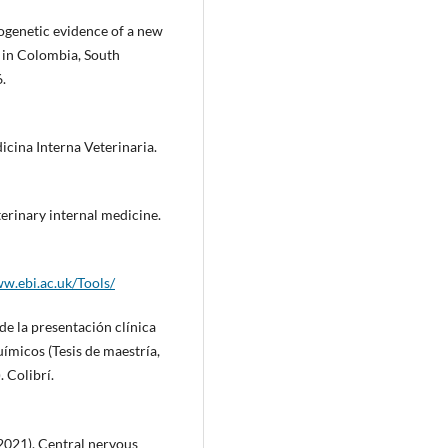
ylogenetic evidence of a new
 in Colombia, South
.
dicina Interna Veterinaria.
eterinary internal medicine.
ww.ebi.ac.uk/Tools/
de la presentación clínica
ímicos (Tesis de maestría,
 Colibrí.
 (2021). Central nervous