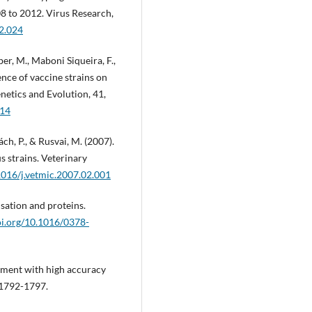
08 to 2012. Virus Research,
12.024
er, M., Maboni Siqueira, F.,
ence of vaccine strains on
enetics and Evolution, 41,
014
ách, P., & Rusvai, M. (2007).
s strains. Veterinary
.1016/j.vetmic.2007.02.001
sation and proteins.
oi.org/10.1016/0378-
nment with high accuracy
 1792-1797.