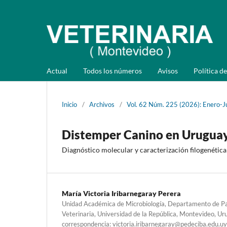
Actual
Todos los números
Avisos
Política de
Inicio
/
Archivos
/
Vol. 62 Núm. 225 (2026): Enero-J
Distemper Canino en Urugua
Diagnóstico molecular y caracterización filogenétic
María Victoria Iribarnegaray Perera
Unidad Académica de Microbiología, Departamento de Pat
Veterinaria, Universidad de la República, Montevideo, Ur
correspondencia: victoria.iribarnegaray@pedeciba.edu.uy