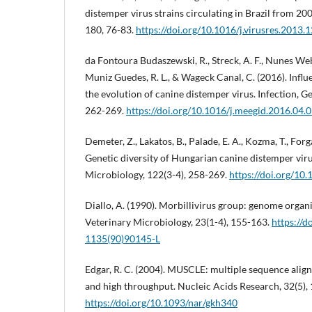
distemper virus strains circulating in Brazil from 20
180, 76-83.
https://doi.org/10.1016/j.virusres.2013.
da Fontoura Budaszewski, R., Streck, A. F., Nunes Web
Muniz Guedes, R. L., & Wageck Canal, C. (2016). Influ
the evolution of canine distemper virus. Infection, G
262-269.
https://doi.org/10.1016/j.meegid.2016.04.
Demeter, Z., Lakatos, B., Palade, E. A., Kozma, T., Forg
Genetic diversity of Hungarian canine distemper viru
Microbiology, 122(3-4), 258-269.
https://doi.org/10
Diallo, A. (1990). Morbillivirus group: genome organi
Veterinary Microbiology, 23(1-4), 155-163.
https://d
1135(90)90145-L
Edgar, R. C. (2004). MUSCLE: multiple sequence alig
and high throughput. Nucleic Acids Research, 32(5),
https://doi.org/10.1093/nar/gkh340