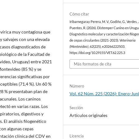
Cómo citar
Iribarnegaray Perera, M. V., Godiño, G., Verdes, J
Puentes, R. (2026). Distemper Canino en Urugu
 vírica muy contagiosa que
Diagnóstico molecular y caracterización filoge
y salvajes con una elevada
de cepas circulantes (2021-2023).
Veterinaria
 casos diagnosticados de
(Montevideo)
,
62
(225), e20266222503.
https://doi.org/10.29155/VET.62.225.3
iológico de la Facultad de
evideo, Uruguay) entre 2021
Más formatos de cita
ontevideo (85 %) y se
encias significativas por
ceptibles (71,4 %). Un 60 %
Número
28 % presentaban plan de
Vol. 62 Núm. 225 (2026): Enero-Jun
vacunales. Los caninos
tectó en varias razas. Los
Sección
piratorios, digestivos y
Artículos originales
El análisis filogenético
con algunas cepas
Licencia
ntación clínica del CDV en