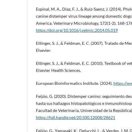
Espinal, M. A., Díaz, F. J., & Ruiz-Saenz, J. (2014). Ph
canine distemper virus lineage among domestic dogs
America. Veterinary Microbiology, 172(1-2), 168-176
https://doi.org/10.1016/j.vetmic.2014.05.019
Ettinger, S. J., & Feldman, E. C. (2007). Tratado de Me
Elsevier.
Ettinger, S. J., & Feldman, E. C. (2010). Textbook of v
Elsevier Health Sciences.
European Bioinformatics Institute. (2024).
https://w
Feijóo, G. (2020). Distemper canino: seguimiento des
hasta sus hallazgos histopatológicos e inmunohistoqu
Facultad de Veterinaria, Universidad de la República).
https://hdl.handle.net/20.500.12008/28621
Feijóo, G., Yamasaki, K., Delucchi, L., & Verdes, J. M.