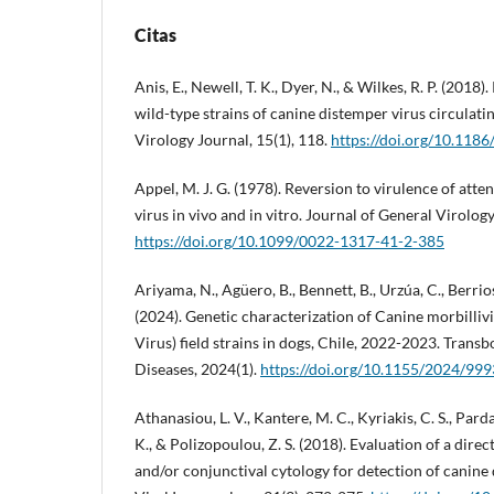
Citas
Anis, E., Newell, T. K., Dyer, N., & Wilkes, R. P. (2018)
wild-type strains of canine distemper virus circulatin
Virology Journal, 15(1), 118.
https://doi.org/10.118
Appel, M. J. G. (1978). Reversion to virulence of att
virus in vivo and in vitro. Journal of General Virology
https://doi.org/10.1099/0022-1317-41-2-385
Ariyama, N., Agüero, B., Bennett, B., Urzúa, C., Berrios
(2024). Genetic characterization of Canine morbilli
Virus) field strains in dogs, Chile, 2022-2023. Tran
Diseases, 2024(1).
https://doi.org/10.1155/2024/99
Athanasiou, L. V., Kantere, M. C., Kyriakis, C. S., Pa
K., & Polizopoulou, Z. S. (2018). Evaluation of a dir
and/or conjunctival cytology for detection of canine 