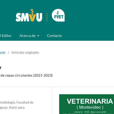
l Editor
Acerca de
Contacto
unio
/
Artículos originales
y
a de cepas circulantes (2021-2023)
obiología, Facultad de
uguay. Autor para