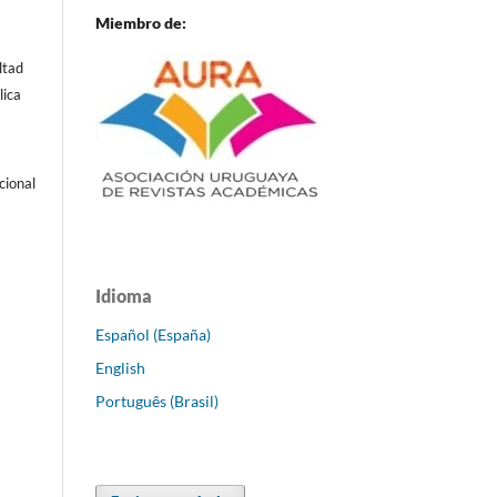
Miembro de:
ltad
lica
cional
Idioma
Español (España)
English
Português (Brasil)