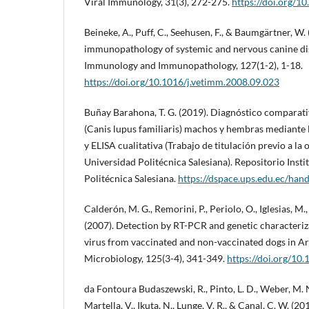
Viral Immunology, 31(3), 272-275.
https://doi.org/1
Beineke, A., Puff, C., Seehusen, F., & Baumgärtner, W
immunopathology of systemic and nervous canine di
Immunology and Immunopathology, 127(1-2), 1-18.
https://doi.org/10.1016/j.vetimm.2008.09.023
Buñay Barahona, T. G. (2019). Diagnóstico comparat
(Canis lupus familiaris) machos y hembras mediante l
y ELISA cualitativa (Trabajo de titulación previo a la 
Universidad Politécnica Salesiana). Repositorio Insti
Politécnica Salesiana.
https://dspace.ups.edu.ec/ha
Calderón, M. G., Remorini, P., Periolo, O., Iglesias, M.,
(2007). Detection by RT-PCR and genetic characteriz
virus from vaccinated and non-vaccinated dogs in Ar
Microbiology, 125(3-4), 341-349.
https://doi.org/10
da Fontoura Budaszewski, R., Pinto, L. D., Weber, M. N.,
Martella, V., Ikuta, N., Lunge, V. R., & Canal, C. W. (