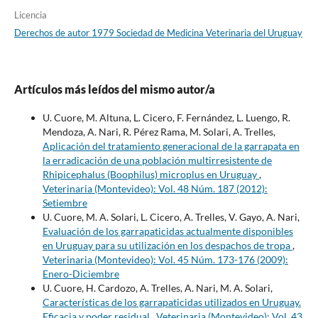
Licencia
Derechos de autor 1979 Sociedad de Medicina Veterinaria del Uruguay
Artículos más leídos del mismo autor/a
U. Cuore, M. Altuna, L. Cicero, F. Fernández, L. Luengo, R.
Mendoza, A. Nari, R. Pérez Rama, M. Solari, A. Trelles,
Aplicación del tratamiento generacional de la garrapata en
la erradicación de una población multirresistente de
Rhipicephalus (Boophilus) microplus en Uruguay
,
Veterinaria (Montevideo): Vol. 48 Núm. 187 (2012):
Setiembre
U. Cuore, M. A. Solari, L. Cicero, A. Trelles, V. Gayo, A. Nari,
Evaluación de los garrapaticidas actualmente disponibles
en Uruguay para su utilización en los despachos de tropa
,
Veterinaria (Montevideo): Vol. 45 Núm. 173-176 (2009):
Enero-Diciembre
U. Cuore, H. Cardozo, A. Trelles, A. Nari, M. A. Solari,
Características de los garrapaticidas utilizados en Uruguay.
Eficacia y poder residual
,
Veterinaria (Montevideo): Vol. 43