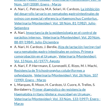
Núm. 169 (2008): Enero - Marzo
A. Nari, C. Petraccia, M.A. Solari, H. Cardozo,
La inhibición
del desarrollo larvario en nematodes gastrointestinales de
ovinos con especial referencia a Haemonchus Contortus
,
Veterinaria (Montevideo): Vol. 18 Núm. 81 (1982): Julio-
Setiembre
A. Nari,
Importancia de la epidemiología en el control de
parásitos internos
,
Veterinaria (Montevideo): Vol. 20 Núm.
88-89 (1984): Julio-Diciembre
A. Nari, H. Cardozo, J. Berdie,
Alza de lactación (spring rise)
para nematodes gastro intestinales en ovinos. Primera
comprobación en el Uruguay
,
Veterinaria (Montevideo):
Vol. 13 Núm. 65 (1977): Agosto
A. Nari, F. P. Herrmann, E. Lorenzelli, E. Rizzo, M. I. Machi,
Resistencia de Trichostrongylus colubriformes a
oxfendazole
,
Veterinaria (Montevideo): Vol. 26 Núm. 107
(1990): Enero - Marzo
L. Marques, R. Moon, H. Cardozo, U. Cuore, A. Trelles, S.
Bordaberry,
Primer diagnóstico de resistencia de
Haematobia irritans (diptera: muscidae) en Uruguay
,
Veterinaria (Montevideo): Vol. 33 Núm. 133 (1997): Enero -
Marzo