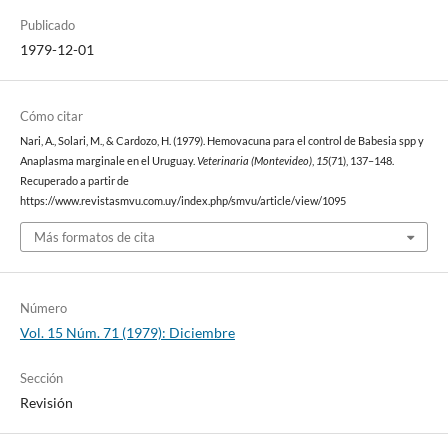
Publicado
1979-12-01
Cómo citar
Nari, A., Solari, M., & Cardozo, H. (1979). Hemovacuna para el control de Babesia spp y
Anaplasma marginale en el Uruguay.
Veterinaria (Montevideo)
,
15
(71), 137–148.
Recuperado a partir de
https://www.revistasmvu.com.uy/index.php/smvu/article/view/1095
Más formatos de cita
Número
Vol. 15 Núm. 71 (1979): Diciembre
Sección
Revisión