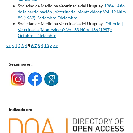
Sociedad de Medicina Veterinaria del Uruguay,
1984 - Año
de la participación
,
Veterinaria (Montevideo): Vol. 19 Núm.
85 (1983): Setiembre-Diciembre
Sociedad de Medicina Veterinaria del Uruguay,
[Editorial]
,
Veterinaria (Montevideo): Vol. 33 Núm. 136 (1997):
Octubre - Diciembre
<<
<
1
2
3
4
5
6
7
8
9
10
>
>>
Seguinos en:
Indizada en: