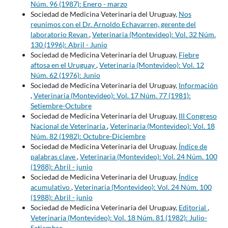
Núm. 96 (1987): Enero - marzo
Sociedad de Medicina Veterinaria del Uruguay,
Nos
reunimos con el Dr. Arnoldo Echavarren, gerente del
laboratorio Revan
,
Veterinaria (Montevideo): Vol. 32 Núm.
130 (1996): Abril - Junio
Sociedad de Medicina Veterinaria del Uruguay,
Fiebre
aftosa en el Uruguay
,
Veterinaria (Montevideo): Vol. 12
Núm. 62 (1976): Junio
Sociedad de Medicina Veterinaria del Uruguay,
Información
,
Veterinaria (Montevideo): Vol. 17 Núm. 77 (1981):
Setiembre-Octubre
Sociedad de Medicina Veterinaria del Uruguay,
III Congreso
Nacional de Veterinaria
,
Veterinaria (Montevideo): Vol. 18
Núm. 82 (1982): Octubre-Diciembre
Sociedad de Medicina Veterinaria del Uruguay,
Índice de
palabras clave
,
Veterinaria (Montevideo): Vol. 24 Núm. 100
(1988): Abril - junio
Sociedad de Medicina Veterinaria del Uruguay,
Índice
acumulativo
,
Veterinaria (Montevideo): Vol. 24 Núm. 100
(1988): Abril - junio
Sociedad de Medicina Veterinaria del Uruguay,
Editorial
,
Veterinaria (Montevideo): Vol. 18 Núm. 81 (1982): Julio-
Setiembre