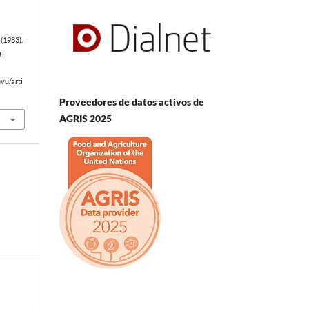
(1983).
a
e
vu/arti
Proveedores de datos activos de
AGRIS 2025