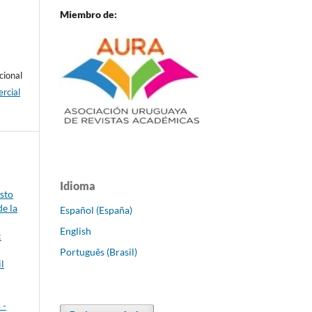
Miembro de:
cional
rcial
Idioma
sto
de la
Español (España)
English
:
Português (Brasil)
l
 -