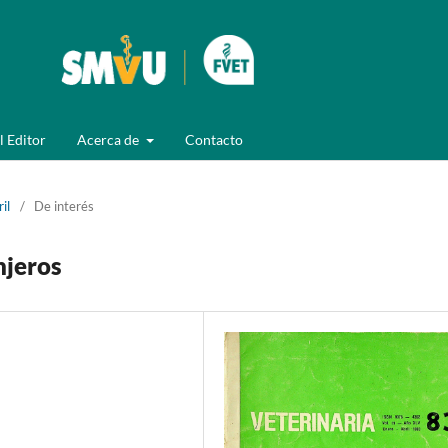
l Editor
Acerca de
Contacto
il
/
De interés
njeros