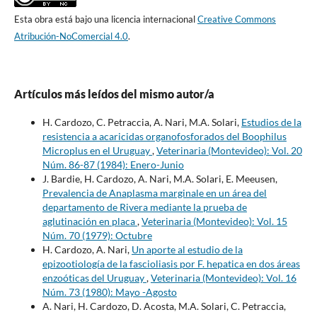
Esta obra está bajo una licencia internacional
Creative Commons
Atribución-NoComercial 4.0
.
Artículos más leídos del mismo autor/a
H. Cardozo, C. Petraccia, A. Nari, M.A. Solari,
Estudios de la
resistencia a acaricidas organofosforados del Boophilus
Microplus en el Uruguay
,
Veterinaria (Montevideo): Vol. 20
Núm. 86-87 (1984): Enero-Junio
J. Bardie, H. Cardozo, A. Nari, M.A. Solari, E. Meeusen,
Prevalencia de Anaplasma marginale en un área del
departamento de Rivera mediante la prueba de
aglutinación en placa
,
Veterinaria (Montevideo): Vol. 15
Núm. 70 (1979): Octubre
H. Cardozo, A. Nari,
Un aporte al estudio de la
epizootiología de la fascioliasis por F. hepatica en dos áreas
enzoóticas del Uruguay
,
Veterinaria (Montevideo): Vol. 16
Núm. 73 (1980): Mayo -Agosto
A. Nari, H. Cardozo, D. Acosta, M.A. Solari, C. Petraccia,