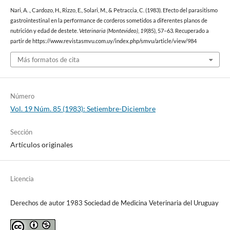
Nari, A. ., Cardozo, H., Rizzo, E., Solari, M., & Petraccia, C. (1983). Efecto del parasitismo
gastrointestinal en la performance de corderos sometidos a diferentes planos de
nutrición y edad de destete.
Veterinaria (Montevideo)
,
19
(85), 57–63. Recuperado a
partir de https://www.revistasmvu.com.uy/index.php/smvu/article/view/984
Más formatos de cita
Número
Vol. 19 Núm. 85 (1983): Setiembre-Diciembre
Sección
Artículos originales
Licencia
Derechos de autor 1983 Sociedad de Medicina Veterinaria del Uruguay