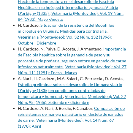
Efecto de la temperatura en el desarrollo de Fasciola
Hepática en su huésped intermediario Lymnaea Viatrix
D'orbigny (1835)
,
Veterinaria (Montevideo): Vol. 19 Núm.
84 (1983): Mayo -Agosto
H. Cardozo,
Situación de la resistencia del Boophilus
microplus en Uruguay. Medidas para controlarla
,
Veterinaria (Montevideo): Vol. 32 Núm. 132 (1996):
Octubre - Diciembre
H. Cardozo, N. Paiva, D. Acosta, J. Armentano,
Importancia
de Fasciola hepática sobre la ganancia de peso y su
porcentaje de preñez al segundo entore en ganado de carne
infestados naturalmente
,
Veterinaria (Montevideo): Vol. 27
Núm. 111 (1991): Enero - Marzo
A. Nari , H. Cardozo , M.A. Solari , C. Petraccia , D. Acosta ,
Estudio preliminar sobre el desarrollo de Limnaea viatrix
D'orbigny (1835) en condiciones controladas de
temperatura y humedad
,
Veterinaria (Montevideo): Vol. 22
Núm. 95 (1986): Setiembre - diciembre
H. Cardozo, A. Nari, J. Berdié, F. Canábez,
Comparación de
seis sistemas de manejo parasitario en destete de ganados
de carne
,
Veterinaria (Montevideo): Vol. 14 Núm. 67
(1978): Abril