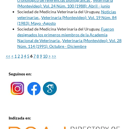
cronológico de referencias bibliográficas
,
Veterinaria
(Montevideo): Vol. 24 Núm. 100 (1988): Abril - junio
Sociedad de Medicina Veterinaria del Uruguay,
Noticias
veterinarias
,
Veterinaria (Montevideo): Vol. 19 Núm. 84
(1983): Mayo -Agosto
Sociedad de Medicina Veterinaria del Uruguay,
Fueron
designados los primeros miembros de la Academia
Nacional de Veterinaria
,
Veterinaria (Montevideo): Vol. 28
Núm. 114 (1991): Octubre - Diciembre
<<
<
1
2
3
4
5
6
7
8
9
10
>
>>
Seguinos en:
Indizada en: