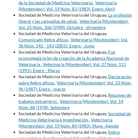
de la Sociedad de Medicina Veterinaria
,
Veterinaria
(Montevideo): Vol. 19 Núm. 83 (1983): Enero-Abril
Sociedad de Medicina Veterinaria del Uruguay,
La profesión
liberal y las campañas de salud
,
Veterinaria (Montevideo):
Vol. 25 Núm. 106 (1990): Octubre - diciembre
Sociedad de Medicina Veterinaria del Uruguay,
Comunicado fiebre aftosa
,
Veterinaria (Montevideo): Vol.
36 Núm. 142 - 143 (2001): Enero - Junio
Sociedad de Medicina Veterinaria del Uruguay,
Fue
promulgada la ley de creación de la Academia Nacional de
Veterinaria
,
Veterinaria (Montevideo): Vol. 27 Núm. 111
(1991): Enero - Marzo
Sociedad de Medicina Veterinaria del Uruguay,
Declaración
sobre fiebre aftosa
,
Veterinaria (Montevideo): Vol. 23 Núm.
96 (1987): Enero - marzo
Sociedad de Medicina Veterinaria del Uruguay,
Resumen de
trabajos extranjeros
,
Veterinaria (Montevideo): Vol. 14
Núm. 68 (1978): Setiembre
Sociedad de Medicina Veterinaria del Uruguay,
Sociedad de
Medicina Veterinaria e Investigación
,
Veterinaria
(Montevideo): Vol. 19 Núm. 84 (1983): Mayo -Agosto
Sociedad de Medicina Veterinaria del Uruguay,
Índice