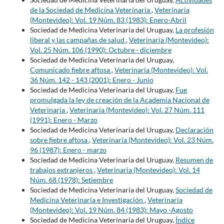
de la Sociedad de Medicina Veterinaria
,
Veterinaria
(Montevideo): Vol. 19 Núm. 83 (1983): Enero-Abril
Sociedad de Medicina Veterinaria del Uruguay,
La profesión
liberal y las campañas de salud
,
Veterinaria (Montevideo):
Vol. 25 Núm. 106 (1990): Octubre - diciembre
Sociedad de Medicina Veterinaria del Uruguay,
Comunicado fiebre aftosa
,
Veterinaria (Montevideo): Vol.
36 Núm. 142 - 143 (2001): Enero - Junio
Sociedad de Medicina Veterinaria del Uruguay,
Fue
promulgada la ley de creación de la Academia Nacional de
Veterinaria
,
Veterinaria (Montevideo): Vol. 27 Núm. 111
(1991): Enero - Marzo
Sociedad de Medicina Veterinaria del Uruguay,
Declaración
sobre fiebre aftosa
,
Veterinaria (Montevideo): Vol. 23 Núm.
96 (1987): Enero - marzo
Sociedad de Medicina Veterinaria del Uruguay,
Resumen de
trabajos extranjeros
,
Veterinaria (Montevideo): Vol. 14
Núm. 68 (1978): Setiembre
Sociedad de Medicina Veterinaria del Uruguay,
Sociedad de
Medicina Veterinaria e Investigación
,
Veterinaria
(Montevideo): Vol. 19 Núm. 84 (1983): Mayo -Agosto
Sociedad de Medicina Veterinaria del Uruguay,
Índice