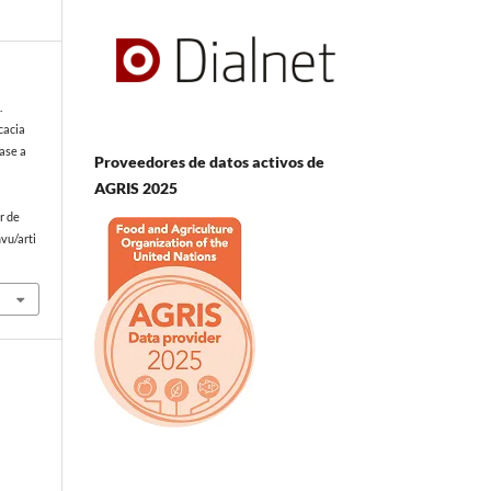
.
cacia
ase a
Proveedores de datos activos de
o
AGRIS 2025
r de
vu/arti