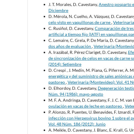
J. T. Morales, D. Cavestany,
Anestro posparto e
Diciembre
D. Mérola, N. Cuelho, A. Vázquez, D. Cavestan
celo visto en vaquillonas de carne
,
Veterinari
C. Rusiñol, D. Cavestany,
Comparación de tres 
artificial a tiempo fijo (IATF) en vaquillonas p
C. Lemaire, C. Grela, P. De María, D. Cavestany
dos años de evaluación
,
Veterinaria (Montevi
A. Irazábal, R. Pérez Clariget, D. Cavestany,
Efe
de sincronización de celos en vacas de carne 
(2014): Setiembre
D. Crespi , J. Medín, M. Piana, G. Piferrer, A. 
energética y del suministro de sales aniónicas
pastoreo
,
Veterinaria (Montevideo): Vol. 41 N
D. Elhordoy, D. Cavestany,
Degeneración testic
Núm. 94 (1986): mayo-agosto
M. F. A. Andringa, D. Cavestany, F. J. C. M. va
ovulación en vacas de leche en pastoreo
,
Vete
P. Alonzo, R. Puentes, U. Benavides, F. Iznardi,
infección con Herpesvirus bovino 1 sobre el p
Vol. 48 Núm. 186 (2012): Junio
A. Meikle, D. Cavestany, J. Blanc, E. Krall, G. U