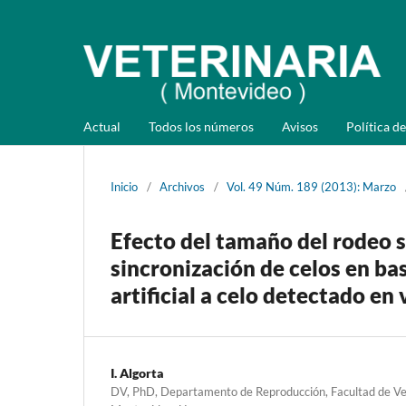
Actual
Todos los números
Avisos
Política de
Inicio
/
Archivos
/
Vol. 49 Núm. 189 (2013): Marzo
Efecto del tamaño del rodeo s
sincronización de celos en ba
artificial a celo detectado e
I. Algorta
DV, PhD, Departamento de Reproducción, Facultad de Vet