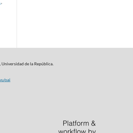
s
,
, Universidad de la República.
vu/oai