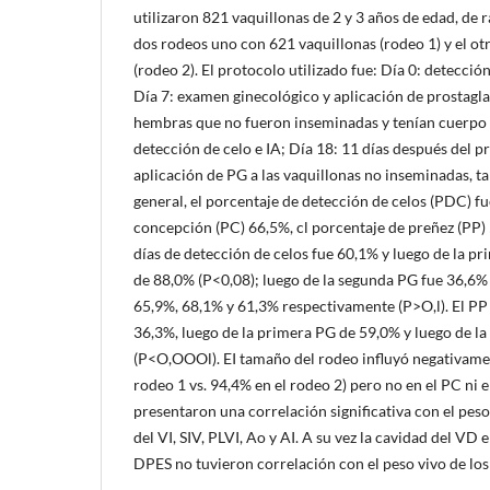
utilizaron 821 vaquillonas de 2 y 3 años de edad, de 
dos rodeos uno con 621 vaquillonas (rodeo 1) y el ot
(rodeo 2). El protocolo utilizado fue: Día 0: detección
Día 7: examen ginecológico y aplicación de prostagl
hembras que no fueron inseminadas y tenían cuerpo l
detección de celo e IA; Día 18: 11 días después del 
aplicación de PG a las vaquillonas no inseminadas, t
general, el porcentaje de detección de celos (PDC) fu
concepción (PC) 66,5%, cl porcentaje de preñez (PP)
días de detección de celos fue 60,1% y luego de la p
de 88,0% (P<0,08); luego de la segunda PG fue 36,6%
65,9%, 68,1% y 61,3% respectivamente (P>O,l). El PP 
36,3%, luego de la primera PG de 59,0% y luego de l
(P<O,OOOl). EI tamaño del rodeo influyó negativame
rodeo 1 vs. 94,4% en el rodeo 2) pero no en el PC ni 
presentaron una correlación significativa con el pes
del VI, SIV, PLVI, Ao y AI. A su vez la cavidad del VD e
DPES no tuvieron correlación con el peso vivo de los