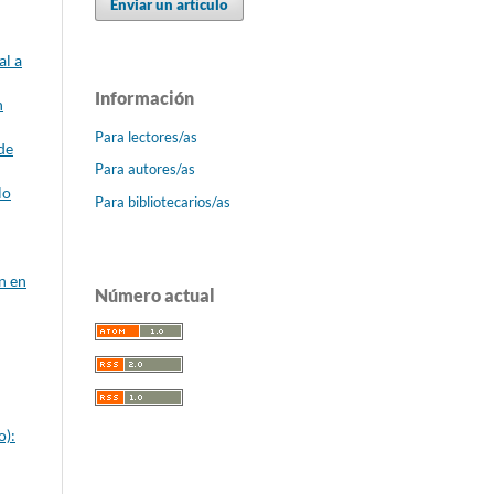
Enviar un artículo
al a
Información
n
Para lectores/as
de
Para autores/as
lo
Para bibliotecarios/as
n en
Número actual
o):