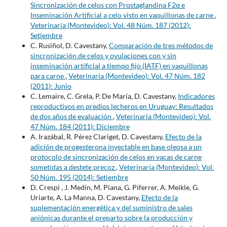
Sincronización de celos con Prostaglandina F2α e
Inseminación Artificial a celo visto en vaquillonas de carne
,
Veterinaria (Montevideo): Vol. 48 Núm. 187 (2012):
Setiembre
C. Rusiñol, D. Cavestany,
Comparación de tres métodos de
sincronización de celos y ovulaciones con y sin
inseminación artificial a tiempo fijo (IATF) en vaquillonas
para carne
,
Veterinaria (Montevideo): Vol. 47 Núm. 182
(2011): Junio
C. Lemaire, C. Grela, P. De María, D. Cavestany,
Indicadores
reproductivos en predios lecheros en Uruguay: Resultados
de dos años de evaluación
,
Veterinaria (Montevideo): Vol.
47 Núm. 184 (2011): Diciembre
A. Irazábal, R. Pérez Clariget, D. Cavestany,
Efecto de la
adición de progesterona inyectable en base oleosa a un
protocolo de sincronización de celos en vacas de carne
sometidas a destete precoz
,
Veterinaria (Montevideo): Vol.
50 Núm. 195 (2014): Setiembre
D. Crespi , J. Medín, M. Piana, G. Piferrer, A. Meikle, G.
Uriarte, A. La Manna, D. Cavestany,
Efecto de la
suplementación energética y del suministro de sales
aniónicas durante el preparto sobre la producción y