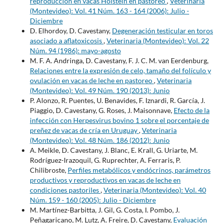
reproducción en vacas Holstein en pastoreo
,
Veterinaria
(Montevideo): Vol. 41 Núm. 163 - 164 (2006): Julio -
Diciembre
D. Elhordoy, D. Cavestany,
Degeneración testicular en toros
asociado a aflatoxicosis
,
Veterinaria (Montevideo): Vol. 22
Núm. 94 (1986): mayo-agosto
M. F. A. Andringa, D. Cavestany, F. J. C. M. van Eerdenburg,
Relaciones entre la expresión de celo, tamaño del folículo y
ovulación en vacas de leche en pastoreo
,
Veterinaria
(Montevideo): Vol. 49 Núm. 190 (2013): Junio
P. Alonzo, R. Puentes, U. Benavides, F. Iznardi, R. García, J.
Piaggio, D. Cavestany, G. Roses, J. Maisonnave,
Efecto de la
infección con Herpesvirus bovino 1 sobre el porcentaje de
preñez de vacas de cría en Uruguay
,
Veterinaria
(Montevideo): Vol. 48 Núm. 186 (2012): Junio
A. Meikle, D. Cavestany, J. Blanc, E. Krall, G. Uriarte, M.
Rodríguez-Irazoquil, G. Ruprechter, A. Ferraris, P.
Chilibroste,
Perfiles metabólicos y endócrinos, parámetros
productivos y reproductivos en vacas de leche en
condiciones pastoriles
,
Veterinaria (Montevideo): Vol. 40
Núm. 159 - 160 (2005): Julio - Diciembre
M. Martínez-Barbitta, J. Gil, G. Costa, I. Pombo, J.
Peñagaricano, M. Lutz, A. Freire, D. Cavestany,
Evaluación