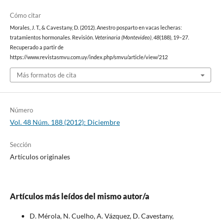
Cómo citar
Morales, J. T., & Cavestany, D. (2012). Anestro posparto en vacas lecheras:
tratamientos hormonales. Revisión.
Veterinaria (Montevideo)
,
48
(188), 19–27.
Recuperado a partir de
https://www.revistasmvu.com.uy/index.php/smvu/article/view/212
Más formatos de cita
Número
Vol. 48 Núm. 188 (2012): Diciembre
Sección
Artículos originales
Artículos más leídos del mismo autor/a
D. Mérola, N. Cuelho, A. Vázquez, D. Cavestany,