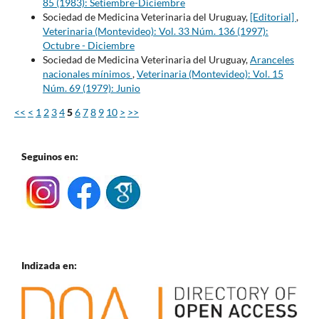
85 (1983): Setiembre-Diciembre
Sociedad de Medicina Veterinaria del Uruguay,
[Editorial]
,
Veterinaria (Montevideo): Vol. 33 Núm. 136 (1997):
Octubre - Diciembre
Sociedad de Medicina Veterinaria del Uruguay,
Aranceles
nacionales mínimos
,
Veterinaria (Montevideo): Vol. 15
Núm. 69 (1979): Junio
<<
<
1
2
3
4
5
6
7
8
9
10
>
>>
Seguinos en:
Indizada en: