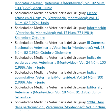
laboratorio Revan
,
Veterinaria (Montevideo): Vol. 32 Núm.
130 (1996): Abril - Junio
Sociedad de Medicina Veterinaria del Uruguay,
Fiebre
aftosa en el Uruguay
,
Veterinaria (Montevideo): Vol. 12
Núm. 62 (1976): Junio
Sociedad de Medicina Veterinaria del Uruguay,
Información
,
Veterinaria (Montevideo): Vol. 17 Núm. 77 (1981):
Setiembre-Octubre
Sociedad de Medicina Veterinaria del Uruguay,
III Congreso
Nacional de Veterinaria
,
Veterinaria (Montevideo): Vol. 18
Núm. 82 (1982): Octubre-Diciembre
Sociedad de Medicina Veterinaria del Uruguay,
Índice de
palabras clave
,
Veterinaria (Montevideo): Vol. 24 Núm. 100
(1988): Abril - junio
Sociedad de Medicina Veterinaria del Uruguay,
Índice
acumulativo
,
Veterinaria (Montevideo): Vol. 24 Núm. 100
(1988): Abril - junio
Sociedad de Medicina Veterinaria del Uruguay,
Editorial
,
Veterinaria (Montevideo): Vol. 18 Núm. 81 (1982): Julio-
Setiembre
Sociedad de Medicina Veterinaria del Uruguay,
1984 - Año
de la participación
,
Veterinaria (Montevideo): Vol. 19 Núm.