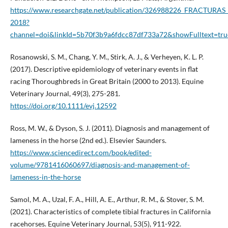
https://www.researchgate.net/publication/326988226_FR
2018?
channel=doi&linkId=5b70f3b9a6fdcc87df733a72&showFulltext=tru
Rosanowski, S. M., Chang, Y. M., Stirk, A. J., & Verheyen, K. L. P.
(2017). Descriptive epidemiology of veterinary events in flat
racing Thoroughbreds in Great Britain (2000 to 2013). Equine
Veterinary Journal, 49(3), 275-281.
https://doi.org/10.1111/evj.12592
Ross, M. W., & Dyson, S. J. (2011). Diagnosis and management of
lameness in the horse (2nd ed.). Elsevier Saunders.
https://www.sciencedirect.com/book/edited-
volume/9781416060697/diagnosis-and-management-of-
lameness-in-the-horse
Samol, M. A., Uzal, F. A., Hill, A. E., Arthur, R. M., & Stover, S. M.
(2021). Characteristics of complete tibial fractures in California
racehorses. Equine Veterinary Journal, 53(5), 911-922.