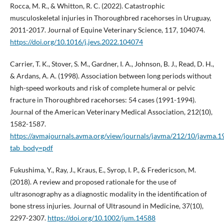
Rocca, M. R., & Whitton, R. C. (2022). Catastrophic
musculoskeletal injuries in Thoroughbred racehorses in Uruguay,
2011-2017. Journal of Equine Veterinary Science, 117, 104074.
https://doi.org/10.1016/j.jevs.2022.104074
Carrier, T. K., Stover, S. M., Gardner, I. A., Johnson, B. J., Read, D. H.,
& Ardans, A. A. (1998). Association between long periods without
high-speed workouts and risk of complete humeral or pelvic
fracture in Thoroughbred racehorses: 54 cases (1991-1994).
Journal of the American Veterinary Medical Association, 212(10),
1582-1587.
https://avmajournals.avma.org/view/journals/javma/212/10/javma.1
tab_body=pdf
Fukushima, Y., Ray, J., Kraus, E., Syrop, I. P., & Fredericson, M.
(2018). A review and proposed rationale for the use of
ultrasonography as a diagnostic modality in the identification of
bone stress injuries. Journal of Ultrasound in Medicine, 37(10),
2297-2307.
https://doi.org/10.1002/jum.14588