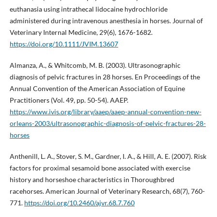
euthanasia using intrathecal lidocaine hydrochloride
administered during intravenous anesthesia in horses. Journal of
Veterinary Internal Medicine, 29(6), 1676-1682.
https://doi.org/10.1111/JVIM.13607
Almanza, A., & Whitcomb, M. B. (2003). Ultrasonographic
diagnosis of pelvic fractures in 28 horses. En Proceedings of the
Annual Convention of the American Association of Equine
Practitioners (Vol. 49, pp. 50-54). AAEP.
https://www.ivis.org/library/aaep/aaep-annual-convention-new-
orleans-2003/ultrasonographic-diagnosis-of-pelvic-fractures-28-
horses
Anthenill, L. A., Stover, S. M., Gardner, I. A., & Hill, A. E. (2007). Risk
factors for proximal sesamoid bone associated with exercise
history and horseshoe characteristics in Thoroughbred
racehorses. American Journal of Veterinary Research, 68(7), 760-
771.
https://doi.org/10.2460/ajvr.68.7.760