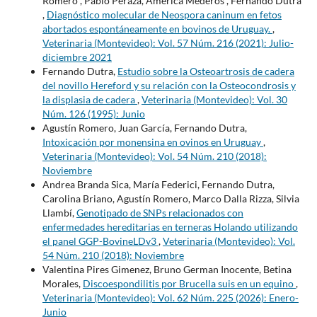
Romero , Pablo Peraza, América Mederos , Fernando Dutra
,
Diagnóstico molecular de Neospora caninum en fetos
abortados espontáneamente en bovinos de Uruguay.
,
Veterinaria (Montevideo): Vol. 57 Núm. 216 (2021): Julio-
diciembre 2021
Fernando Dutra,
Estudio sobre la Osteoartrosis de cadera
del novillo Hereford y su relación con la Osteocondrosis y
la displasia de cadera
,
Veterinaria (Montevideo): Vol. 30
Núm. 126 (1995): Junio
Agustín Romero, Juan García, Fernando Dutra,
Intoxicación por monensina en ovinos en Uruguay
,
Veterinaria (Montevideo): Vol. 54 Núm. 210 (2018):
Noviembre
Andrea Branda Sica, María Federici, Fernando Dutra,
Carolina Briano, Agustín Romero, Marco Dalla Rizza, Silvia
Llambí,
Genotipado de SNPs relacionados con
enfermedades hereditarias en terneras Holando utilizando
el panel GGP-BovineLDv3
,
Veterinaria (Montevideo): Vol.
54 Núm. 210 (2018): Noviembre
Valentina Pires Gimenez, Bruno German Inocente, Betina
Morales,
Discoespondilitis por Brucella suis en un equino
,
Veterinaria (Montevideo): Vol. 62 Núm. 225 (2026): Enero-
Junio