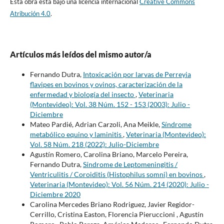
Esta obra está bajo una licencia internacional
Creative Commons
Atribución 4.0
.
Artículos más leídos del mismo autor/a
Fernando Dutra,
Intoxicación por larvas de Perreyia
flavipes en bovinos y ovinos, caracterización de la
enfermedad y biología del insecto
,
Veterinaria
(Montevideo): Vol. 38 Núm. 152 - 153 (2003): Julio -
Diciembre
Mateo Pardié, Adrian Carzoli, Ana Meikle,
Síndrome
metabólico equino y laminitis
,
Veterinaria (Montevideo):
Vol. 58 Núm. 218 (2022): Julio-Diciembre
Agustín Romero, Carolina Briano, Marcelo Pereira,
Fernando Dutra,
Síndrome de Leptomeningitis /
Ventriculitis / Coroiditis (Histophilus somni) en bovinos
,
Veterinaria (Montevideo): Vol. 56 Núm. 214 (2020): Julio -
Diciembre 2020
Carolina Mercedes Briano Rodriguez, Javier Regidor-
Cerrillo, Cristina Easton, Florencia Pieruccioni , Agustín