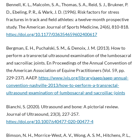
Bennell, K. L., Malcolm, S. A., Thomas, S. A., Reid, S. J., Brukner, P.
D., Ebeling, P. R., & Wark, J. D. (1996). Risk factors for stress
fractures in track and field athletes: a twelve-month prospective
study. The American Journal of Sports Medicine, 24(6), 810-818.
https://doi.org/10.1177/036354659602400617
Bergman, E. H., Puchalski, S. M., & Denoix, J. M. (2013). How to
perform a transrectal ultrasound examination of the lumbosacral
and sacroiliac joints. En Proceedings of the Annual Convention of
the American Association of Equine Practitioners (Vol. 59, pp.
229-237). AAEP.
https://www.ivis.org/library/aaep/aaep-annual-
convention-nashville-2013/how-to-perform-a-transrectal-
ultrasound-examination-of-lumbosacral-and-sacroiliac-joints
Bianchi, S. (2020). Ultrasound and bone: A pictorial review.
Journal of Ultrasound, 23(3), 227-257.
https://doi.org/10.1007/s40477-020-00477-4
Bimson, N. H., Morrice-West, A. V., Wong, A. S. M., Hitchens, P. L.,