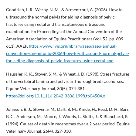
Goodrich, L. R., Werpy, N. M., & Armentrout, A. (2006). How to
ultrasound the normal pelvis for aiding diagnosis of pelvic
fractures using rectal and transcutaneous ultrasound
examination. En Proceedings of the Annual Convention of the
American Association of Equine Practitioners (Vol. 52, pp. 609-
611). AAEP.
https://www.ivis.org/library/aaep/aaep-annual-
convention-san-antonio-2006/how-to-ultrasound-normal-pelvis-
for-aiding-diagnosis-of-pelvic-fractures-using-rectal-and
Haussler, K. K., Stover, S. M., & Wheat, J. D. (1998). Stress fractures
of the vertebral lamina and pelvis in Thoroughbred racehorses.
Equine Veterinary Journal, 30(5), 374-381.
https://doi.org/10.1111/j.2042-3306.1998.tb04504.x
Johnson, B. J., Stover, S. M., Daft, B. M., Kinde, H., Read, D. H., Barr,
B. C., Anderson, M., Moore, J., Woods, L., Stoltz, J., & Blanchard, P.
(1994). Causes of death in racehorses over a 2-year period. Equine
Veterinary Journal, 26(4), 327-330.