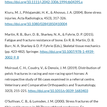
https://doi.org/10.1111/j.2042-3306.1994.tb04395.x
Kiuru, M. J., Pihlajamäki, H. K., & Ahovuo, J. A. (2004). Bone stress
injuries. Acta Radiologica, 45(3), 317-326.
https://doi.org/10.1080/02841850410004
Martin, R. B., Burr, D. B., Sharkey, N. A., & Fyhrie, D. P. (2015).
Fatigue and fracture resistance of bone. En R. B. Martin, D. B.
Burr, N. A. Sharkey & D. P. Fyhrie (Eds.), Skeletal tissue mechanics
(pp. 423-482). Springer.
https://doi.org/10.1007/978-1-4939-
3002-9_8
Moiroud, C. H., Coudry, V., & Denoix, J. M. (2019). Distribution of
pelvic fractures in racing and non-racing sport horses: A
retrospective study of 86 cases examined in a referral centre.
Veterinary and Comparative Orthopaedics and Traumatology,
32(3), 215-221.
https://doi.org/10.1055/s-0039-1683403
O’Sullivan, C. B., & Lumsden, J. M. (2000). Stress fractures of the
tibia and humerus in 99 Thoroughbred racehorses. En