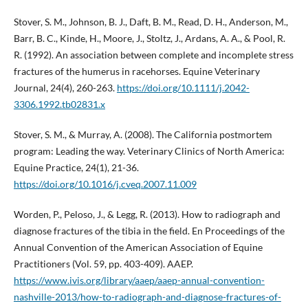
Stover, S. M., Johnson, B. J., Daft, B. M., Read, D. H., Anderson, M.,
Barr, B. C., Kinde, H., Moore, J., Stoltz, J., Ardans, A. A., & Pool, R.
R. (1992). An association between complete and incomplete stress
fractures of the humerus in racehorses. Equine Veterinary
Journal, 24(4), 260-263.
https://doi.org/10.1111/j.2042-
3306.1992.tb02831.x
Stover, S. M., & Murray, A. (2008). The California postmortem
program: Leading the way. Veterinary Clinics of North America:
Equine Practice, 24(1), 21-36.
https://doi.org/10.1016/j.cveq.2007.11.009
Worden, P., Peloso, J., & Legg, R. (2013). How to radiograph and
diagnose fractures of the tibia in the field. En Proceedings of the
Annual Convention of the American Association of Equine
Practitioners (Vol. 59, pp. 403-409). AAEP.
https://www.ivis.org/library/aaep/aaep-annual-convention-
nashville-2013/how-to-radiograph-and-diagnose-fractures-of-