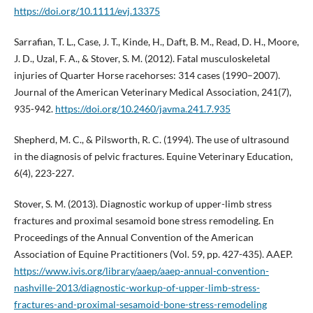
https://doi.org/10.1111/evj.13375
Sarrafian, T. L., Case, J. T., Kinde, H., Daft, B. M., Read, D. H., Moore,
J. D., Uzal, F. A., & Stover, S. M. (2012). Fatal musculoskeletal
injuries of Quarter Horse racehorses: 314 cases (1990–2007).
Journal of the American Veterinary Medical Association, 241(7),
935-942.
https://doi.org/10.2460/javma.241.7.935
Shepherd, M. C., & Pilsworth, R. C. (1994). The use of ultrasound
in the diagnosis of pelvic fractures. Equine Veterinary Education,
6(4), 223-227.
Stover, S. M. (2013). Diagnostic workup of upper-limb stress
fractures and proximal sesamoid bone stress remodeling. En
Proceedings of the Annual Convention of the American
Association of Equine Practitioners (Vol. 59, pp. 427-435). AAEP.
https://www.ivis.org/library/aaep/aaep-annual-convention-
nashville-2013/diagnostic-workup-of-upper-limb-stress-
fractures-and-proximal-sesamoid-bone-stress-remodeling