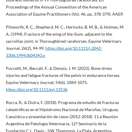
Proceedings of the Annual Convention of the American
Association of Equine Practitioners (Vol. 46, pp. 378-379). AAEP.
Pilsworth, R. C., Shepherd, M. C., Herinckx, B. M. B., & Holmes, M.
A. (1994). Fracture of the wing of the ilium, adjacent to the
sacroiliac joint, in Thoroughbred racehorses. Equine Veterinary
Journal, 26(2), 94-99.
https://doi.org/10.1111/j.2042-
3306.1994.tb04343.x
Puccetti, M., Beccati, F., & Denoix, J. M. (2022). Bone stress
injuries and fatigue fractures of the pelvis in endurance horses.
Equine Veterinary Journal, 54(6), 1064-1075.
https://doi.org/10.1111/evj.13536
Rocca, R., & Dutra, F. (2018). Programa de estudio de fracturas
catastróficas en el Hipódromo Nacional de Maroñas, Uruguay.
Casuística y presentación de casos (2012-2018). 11.a Reunión
Argentina de Patología Veterinaria, 12.º Seminario de la
Fundación C.L. Davis - S.W. Thompson, La Plata, Argentina.