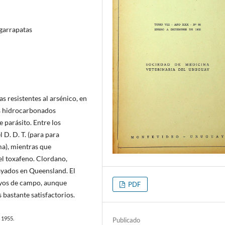
 garrapatas
as resistentes al arsénico, en
os hidrocarbonados
 parásito. Entre los
 D. D. T. (para para
a), mientras que
el toxafeno. Clordano,
ayados en Queensland. El
ayos de campo, aunque
PDF
bastante satisfactorios.
, 1955.
Publicado