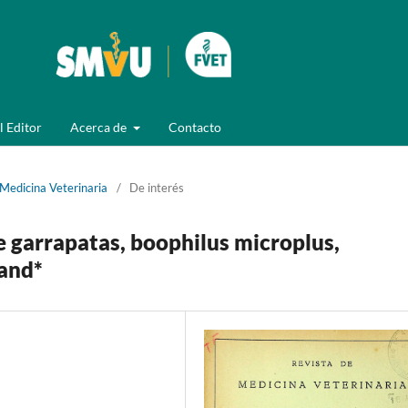
l Editor
Acerca de
Contacto
 Medicina Veterinaria
/
De interés
e garrapatas, boophilus microplus,
land*