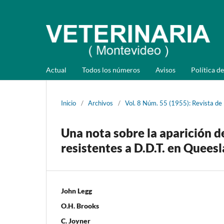
Actual
Todos los números
Avisos
Política de
Inicio
/
Archivos
/
Vol. 8 Núm. 55 (1955): Revista de
Una nota sobre la aparición d
resistentes a D.D.T. en Quees
John Legg
O.H. Brooks
C. Joyner