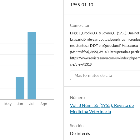
1955-01-10
Cómo citar
Legg, J., Brooks, O., & Joyner, C. (1955). Una no
la aparición de garrapatas, boophilus microplus
resistentes a D.D.T. en Queesland*.
Veterinaria
(Montevideo)
,
8
(55), 39–40. Recuperado a partir
https://www.revistasmvu.com.uy/index.php/sm
cle/view/1318
Más formatos de cita
Número
Vol. 8 Núm. 55 (1955): Revista de
Medicina Veterinaria
Sección
De interés