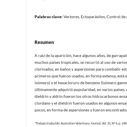
Palabras clave:
Vectores, Ectoparásitos, Control de
Resumen
A raíz de la aparición, hace algunos años, de garrapat
muchos países tropicales, se recurrió al uso de vari
clorinados, en baños y aspersiones para combatir este
primeros que fueron usados, en forma extensa, está el
isómero) y el hexacloruro de benzeno (isómero gamm
últimamente adquirió popularidad, en varios países, 
dieldrin y aldrin fueron los otros hidrocarbonos ens
clordano y el dieldrin fueron usados en algunos ens
pocos, en forma de aspersiones y fueron encontrados 
*Trabajo traducido. Australian Veterinary Journal, Vol. 31, N° 6, p. 148