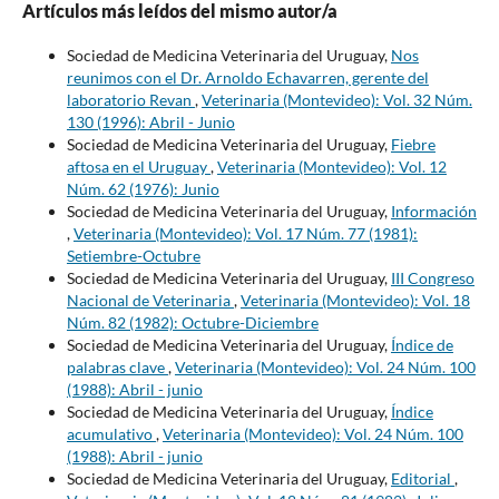
Artículos más leídos del mismo autor/a
Sociedad de Medicina Veterinaria del Uruguay,
Nos
reunimos con el Dr. Arnoldo Echavarren, gerente del
laboratorio Revan
,
Veterinaria (Montevideo): Vol. 32 Núm.
130 (1996): Abril - Junio
Sociedad de Medicina Veterinaria del Uruguay,
Fiebre
aftosa en el Uruguay
,
Veterinaria (Montevideo): Vol. 12
Núm. 62 (1976): Junio
Sociedad de Medicina Veterinaria del Uruguay,
Información
,
Veterinaria (Montevideo): Vol. 17 Núm. 77 (1981):
Setiembre-Octubre
Sociedad de Medicina Veterinaria del Uruguay,
III Congreso
Nacional de Veterinaria
,
Veterinaria (Montevideo): Vol. 18
Núm. 82 (1982): Octubre-Diciembre
Sociedad de Medicina Veterinaria del Uruguay,
Índice de
palabras clave
,
Veterinaria (Montevideo): Vol. 24 Núm. 100
(1988): Abril - junio
Sociedad de Medicina Veterinaria del Uruguay,
Índice
acumulativo
,
Veterinaria (Montevideo): Vol. 24 Núm. 100
(1988): Abril - junio
Sociedad de Medicina Veterinaria del Uruguay,
Editorial
,