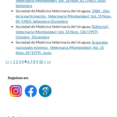
Veterinaria (Montevideo): Vol. 18 Núm. 81 (1982): Julio-
Setiembre
Sociedad de Medicina Veterinaria del Uruguay,
1984 - Año
de la participación
,
Veterinaria (Montevideo): Vol. 19 Núm.
85 (1983): Setiembre-Diciembre
Sociedad de Medicina Veterinaria del Uruguay,
[Editorial]
,
Veterinaria (Montevideo): Vol. 33 Núm. 136 (1997):
Octubre - Diciembre
Sociedad de Medicina Veterinaria del Uruguay,
Aranceles
nacionales mínimos
,
Veterinaria (Montevideo): Vol. 15
Núm. 69 (1979): Junio
<<
<
1
2
3
4
5
6
7
8
9
10
>
>>
Seguinos en: