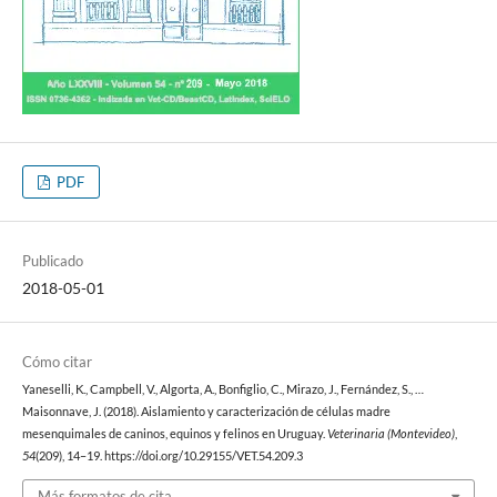
PDF
Publicado
2018-05-01
Cómo citar
Yaneselli, K., Campbell, V., Algorta, A., Bonfiglio, C., Mirazo, J., Fernández, S., …
Maisonnave, J. (2018). Aislamiento y caracterización de células madre
mesenquimales de caninos, equinos y felinos en Uruguay.
Veterinaria (Montevideo)
,
54
(209), 14–19. https://doi.org/10.29155/VET.54.209.3
Más formatos de cita