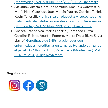
(Montevideo): Vol. 60 Núm. 222 (2024): Julio-Diciembre
Agustina Algorta, Carolina Semiglia, Manuela Constantin,
María Noel Glausiuss, Juan Martín Eguren, Gabriela Turini,
Kevin Yaneselli,
Fibrina rica en plaquetas y leucocitos en el
tratamiento de fístulas oronasales en caninos
,
Veterinaria
(Montevideo): Vol. 61 Núm. 223 (2025): Enero-Junio
Andrea Branda Sica, María Federici, Fernando Dutra,
Carolina Briano, Agustín Romero, Marco Dalla Rizza, Silvia
Llambí,
Genotipado de SNPs relacionados con
enfermedades hereditarias en terneras Holando utilizando
el panel GGP-BovineLDv3
,
Veterinaria (Montevideo): Vol.
54 Núm. 210 (2018): Noviembre
Seguinos en: