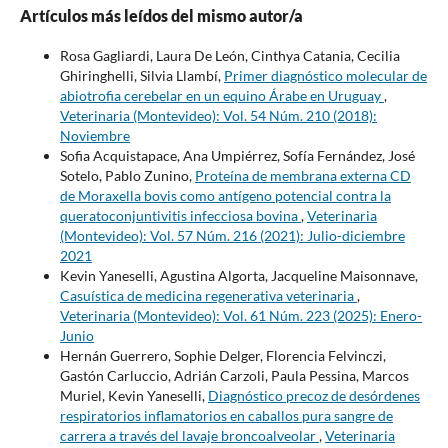
Artículos más leídos del mismo autor/a
Rosa Gagliardi, Laura De León, Cinthya Catania, Cecilia
Ghiringhelli, Silvia Llambí,
Primer diagnóstico molecular de
abiotrofia cerebelar en un equino Árabe en Uruguay
,
Veterinaria (Montevideo): Vol. 54 Núm. 210 (2018):
Noviembre
Sofia Acquistapace, Ana Umpiérrez, Sofía Fernández, José
Sotelo, Pablo Zunino,
Proteína de membrana externa CD
de Moraxella bovis como antígeno potencial contra la
queratoconjuntivitis infecciosa bovina
,
Veterinaria
(Montevideo): Vol. 57 Núm. 216 (2021): Julio-diciembre
2021
Kevin Yaneselli, Agustina Algorta, Jacqueline Maisonnave,
Casuística de medicina regenerativa veterinaria
,
Veterinaria (Montevideo): Vol. 61 Núm. 223 (2025): Enero-
Junio
Hernán Guerrero, Sophie Delger, Florencia Felvinczi,
Gastón Carluccio, Adrián Carzoli, Paula Pessina, Marcos
Muriel, Kevin Yaneselli,
Diagnóstico precoz de desórdenes
respiratorios inflamatorios en caballos pura sangre de
carrera a través del lavaje broncoalveolar
,
Veterinaria