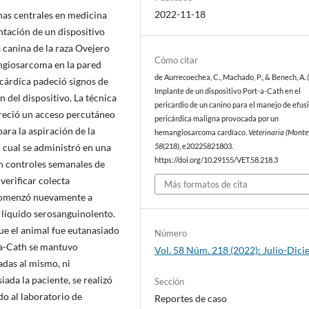
2022-11-18
nas centrales en medicina
ntación de un dispositivo
 canina de la raza Ovejero
Cómo citar
ngiosarcoma en la pared
de Aurrecoechea, C., Machado, P., & Benech, A. 
icárdica padeció signos de
Implante de un dispositivo Port-a-Cath en el
del dispositivo. La técnica
pericardio de un canino para el manejo de efus
freció un acceso percutáneo
pericárdica maligna provocada por un
ara la aspiración de la
hemangiosarcoma cardíaco.
Veterinaria (Monte
l cual se administró en una
58
(218), e20225821803.
https://doi.org/10.29155/VET.58.218.3
ron controles semanales de
verificar colecta
Más formatos de cita
 comenzó nuevamente a
 líquido serosanguinolento.
que el animal fue eutanasiado
Número
t-a-Cath se mantuvo
Vol. 58 Núm. 218 (2022): Julio-Dic
das al mismo, ni
ada la paciente, se realizó
Sección
do al laboratorio de
Reportes de caso