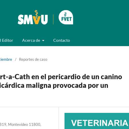
l Editor
Acerca de
Contacto
ciembre
/
Reportes de caso
rt-a-Cath en el pericardio de un canino
ricárdica maligna provocada por un
ré 2819, Montevideo 11800,