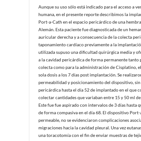
Aunque su uso sólo está indicado para el acceso a ve
humana, en el presente reporte describimos la impla
Port-a-Cath en el espacio pericárdico de una hembra
Alemán. Esta paciente fue diagnosticada de un hema
auricular derecha y a consecuencia de la colecta per
taponamiento cardíaco previamente a la implantación 
utilizada supuso una dificultad quirúrgica media y o
a la cavidad pericárdica de forma permanente tanto p
colecta como para la administración de Cisplatino, e
sola dosis a los 7 días post implantación. Se realiza
permeabilidad y posicionamiento del dispositivo, sin 
pericárdica hasta el día 52 de implantado en el que
colectar cantidades que variaban entre 15 y 50 ml de
Este fue fue aspirado con intervalos de 3 días hasta 
de forma compasiva en el día 68. El dispositivo Por
permeable, no se evidenciaron complicaciones asocia
migraciones hacia la cavidad pleural. Una vez eutanasi
una toracotomía con el fin de enviar muestras de teji