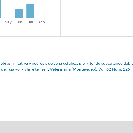
lebitis irritativa y necrosis de vena cefálica, piel y tejido subcutáneo debi
 de raza york-shire terrier
,
Veterinaria (Montevideo): Vol. 62 Núm. 225