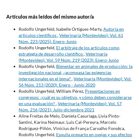
Artículos más leídos del mismo autor/a
Rodolfo Ungerfeld, Isabelle Ortigues-Marty,
Autoría en
artículos científicos
,
Veterinaria (Montevideo): Vol. 61
Núm. 223 (2025): Enero-Junio
Rodolfo Ungerfeld,
El arbitraje de los artículos como
estrategia de desarrollo científico
,
Veterinaria
(Montevideo): Vol. 59 Núm. 219 (2023): Enero-Junio
Rodolfo Ungerfeld,
Bienestar en animales de producción: la
investigación nacional, ¿acompasa las exigencias
internacionales en el tema?
,
Veterinaria (Montevideo): Vol.
56 Núm. 213 (2020): Enero - Junio 2020
Rodolfo Ungerfeld, William Pérez,
Presentaciones en
congresos: ¿cuál es su objetivo, y cómo deben considerarse
en una evaluación?
,
Veterinaria (Montevideo): Vol. 57
Núm. 216 (2021): Julio-diciembre 2021
Aline Freitas de Melo, Daniela Casuriaga, Livia Pinto-
Santini, Karina Neimaur, Luis Cal-Pereyra, Marcelo
Rodriguez-Piñón, Vinicius de França Carvalho Fonsêca,
Rodolfo Ungerfeld,
Esquila preparto en ovejas y sus efectos