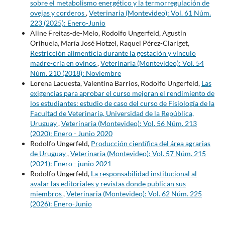
sobre el metabolismo energético y la termorregulación de
ovejas y corderos
,
Veterinaria (Montevideo): Vol. 61 Núm.
223 (2025): Enero-Junio
Aline Freitas-de-Melo, Rodolfo Ungerfeld, Agustín
Orihuela, María José Hötzel, Raquel Pérez-Clariget,
Restricción alimenticia durante la gestación y vínculo
madre-cría en ovinos
,
Veterinaria (Montevideo): Vol. 54
Núm. 210 (2018): Noviembre
Lorena Lacuesta, Valentina Barrios, Rodolfo Ungerfeld,
Las
exigencias para aprobar el curso mejoran el rendimiento de
los estudiantes: estudio de caso del curso de Fisiología de la
Facultad de Veterinaria, Universidad de la República,
Uruguay
,
Veterinaria (Montevideo): Vol. 56 Núm. 213
(2020): Enero - Junio 2020
Rodolfo Ungerfeld,
Producción científica del área agrarias
de Uruguay
,
Veterinaria (Montevideo): Vol. 57 Núm. 215
(2021): Enero - junio 2021
Rodolfo Ungerfeld,
La responsabilidad institucional al
avalar las editoriales y revistas donde publican sus
miembros
,
Veterinaria (Montevideo): Vol. 62 Núm. 225
(2026): Enero-Junio