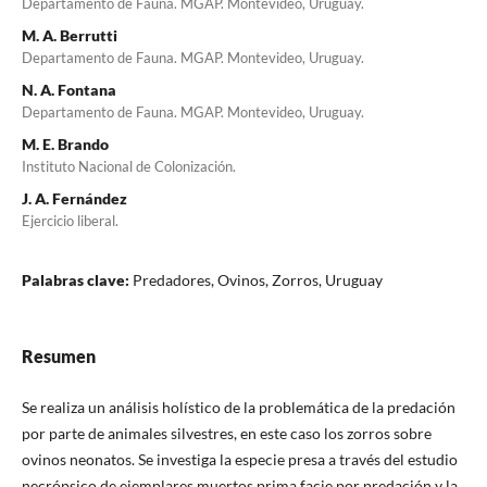
Departamento de Fauna. MGAP. Montevideo, Uruguay.
M. A. Berrutti
Departamento de Fauna. MGAP. Montevideo, Uruguay.
N. A. Fontana
Departamento de Fauna. MGAP. Montevideo, Uruguay.
M. E. Brando
Instituto Nacional de Colonización.
J. A. Fernández
Ejercicio liberal.
Palabras clave:
Predadores, Ovinos, Zorros, Uruguay
Resumen
Se realiza un análisis holístico de la problemática de la predación
por parte de animales silvestres, en este caso los zorros sobre
ovinos neonatos. Se investiga la especie presa a través del estudio
necrópsico de ejemplares muertos prima facie por predación y la