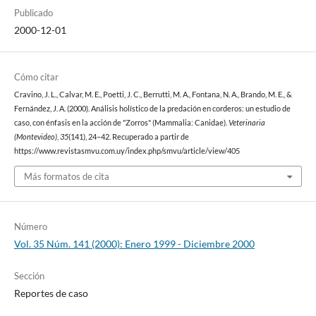
Publicado
2000-12-01
Cómo citar
Cravino, J. L., Calvar, M. E., Poetti, J. C., Berrutti, M. A., Fontana, N. A., Brando, M. E., &
Fernández, J. A. (2000). Análisis holístico de la predación en corderos: un estudio de
caso, con énfasis en la acción de "Zorros" (Mammalia: Canidae).
Veterinaria
(Montevideo)
,
35
(141), 24–42. Recuperado a partir de
https://www.revistasmvu.com.uy/index.php/smvu/article/view/405
Más formatos de cita
Número
Vol. 35 Núm. 141 (2000): Enero 1999 - Diciembre 2000
Sección
Reportes de caso