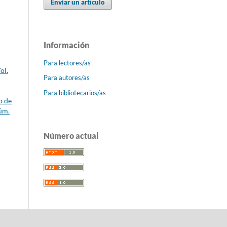
Enviar un artículo
Información
Para lectores/as
ol.
Para autores/as
Para bibliotecarios/as
o de
úm.
Número actual