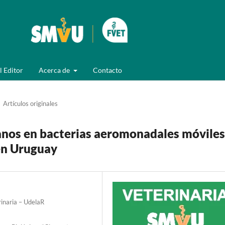
l Editor
Acerca de
Contacto
Artículos originales
ianos en bacterias aeromonadales móviles
 en Uruguay
rinaria – UdelaR