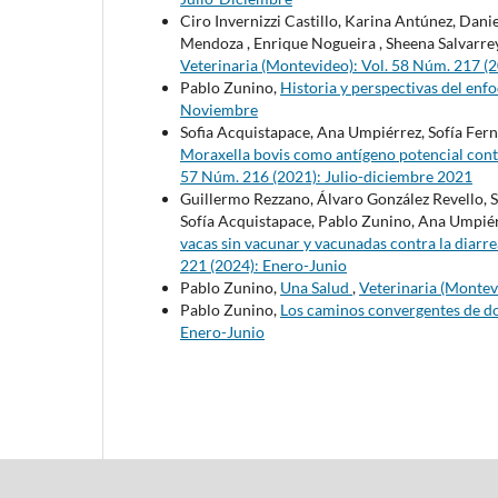
Ciro Invernizzi Castillo, Karina Antúnez, Dani
Mendoza , Enrique Nogueira , Sheena Salvarrey 
Veterinaria (Montevideo): Vol. 58 Núm. 217 (
Pablo Zunino,
Historia y perspectivas del enf
Noviembre
Sofia Acquistapace, Ana Umpiérrez, Sofía Fern
Moraxella bovis como antígeno potencial contr
57 Núm. 216 (2021): Julio-diciembre 2021
Guillermo Rezzano, Álvaro González Revello, S
Sofía Acquistapace, Pablo Zunino, Ana Umpié
vacas sin vacunar y vacunadas contra la diar
221 (2024): Enero-Junio
Pablo Zunino,
Una Salud
,
Veterinaria (Montev
Pablo Zunino,
Los caminos convergentes de d
Enero-Junio