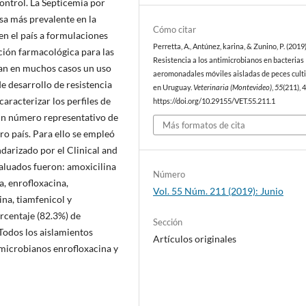
ontrol. La Septicemia por
a más prevalente en la
Cómo citar
 en el país a formulaciones
Perretta, A., Antúnez, karina, & Zunino, P. (2019)
ación farmacológica para las
Resistencia a los antimicrobianos en bacterias
can en muchos casos un uso
aeromonadales móviles aisladas de peces cult
e desarrollo de resistencia
en Uruguay.
Veterinaria (Montevideo)
,
55
(211), 
caracterizar los perfiles de
https://doi.org/10.29155/VET.55.211.1
 un número representativo de
Más formatos de cita
o país. Para ello se empleó
darizado por el Clinical and
valuados fueron: amoxicilina
Número
a, enrofloxacina,
Vol. 55 Núm. 211 (2019): Junio
ina, tiamfenicol y
rcentaje (82.3%) de
Sección
 Todos los aislamientos
Artículos originales
timicrobianos enrofloxacina y