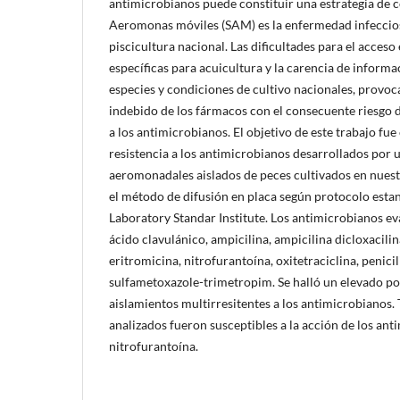
antimicrobianos puede constituir una estrategia de c
Aeromonas móviles (SAM) es la enfermedad infeccios
piscicultura nacional. Las dificultades para el acceso
específicas para acuicultura y la carencia de inform
especies y condiciones de cultivo nacionales, provo
indebido de los fármacos con el consecuente riesgo d
a los antimicrobianos. El objetivo de este trabajo fue 
resistencia a los antimicrobianos desarrollados por
aeromonadales aislados de peces cultivados en nuestr
el método de difusión en placa según protocolo estan
Laboratory Standar Institute. Los antimicrobianos e
ácido clavulánico, ampicilina, ampicilina dicloxacilin
eritromicina, nitrofurantoína, oxitetraciclina, penicil
sulfametoxazole-trimetropim. Se halló un elevado po
aislamientos multirresitentes a los antimicrobianos.
analizados fueron susceptibles a la acción de los an
nitrofurantoína.