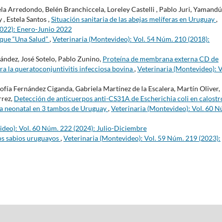
ela Arredondo, Belén Branchiccela, Loreley Castelli , Pablo Juri, Yamandú
, Estela Santos ,
Situación sanitaria de las abejas melíferas en Uruguay
,
2022): Enero-Junio 2022
oque “Una Salud”
,
Veterinaria (Montevideo): Vol. 54 Núm. 210 (2018):
ández, José Sotelo, Pablo Zunino,
Proteína de membrana externa CD de
a la queratoconjuntivitis infecciosa bovina
,
Veterinaria (Montevideo): V
ofía Fernández Ciganda, Gabriela Martínez de la Escalera, Martín Oliver,
rrez,
Detección de anticuerpos anti-CS31A de Escherichia coli en calostr
rea neonatal en 3 tambos de Uruguay
,
Veterinaria (Montevideo): Vol. 60 N
ideo): Vol. 60 Núm. 222 (2024): Julio-Diciembre
os sabios uruguayos
,
Veterinaria (Montevideo): Vol. 59 Núm. 219 (2023):