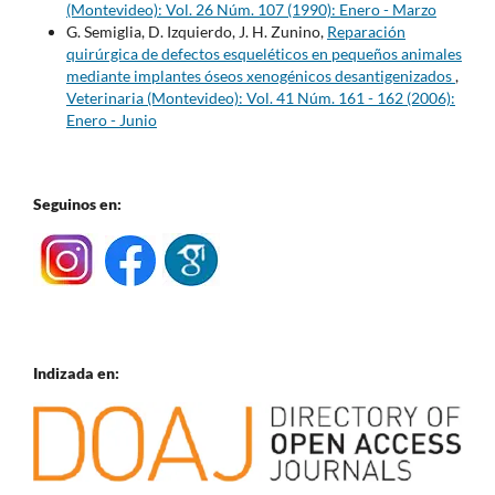
(Montevideo): Vol. 26 Núm. 107 (1990): Enero - Marzo
G. Semiglia, D. Izquierdo, J. H. Zunino,
Reparación
quirúrgica de defectos esqueléticos en pequeños animales
mediante implantes óseos xenogénicos desantigenizados
,
Veterinaria (Montevideo): Vol. 41 Núm. 161 - 162 (2006):
Enero - Junio
Seguinos en:
Indizada en: