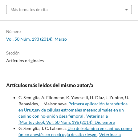
Más formatos de cita
Número
Vol. 50 Núm. 193 (2014): Marzo
Sección
Artículos originales
Artículos más leídos del mismo autor/a
G. Semiglia, A. Filomeno, K. Yaneselli, H. Díaz, J. Zunino, U.
Benavides, J. Maisonnave,
Primera aplicación terapéutica
en Uruguay de células estromales mesenquimales en un
canino con no-unión ósea femoral
,
Veterinaria
(Montevideo): Vol. 50 Núm. 196 (2014): Diciembre
G. Semiglia, J. C. Labanca,
Uso de ketamina en caninos como
único anestésico en cirugía de alto riesgo
,
Veterinaria