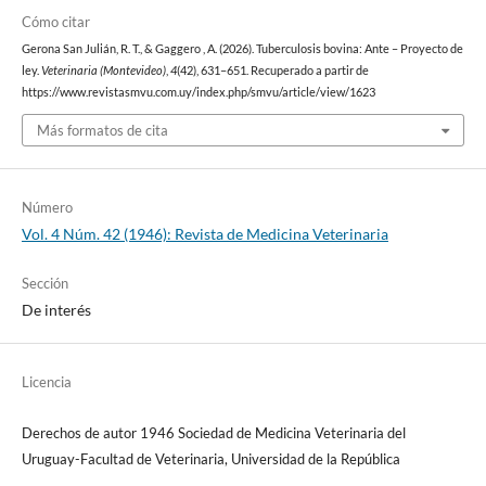
Cómo citar
Gerona San Julián, R. T., & Gaggero , A. (2026). Tuberculosis bovina: Ante – Proyecto de
ley.
Veterinaria (Montevideo)
,
4
(42), 631–651. Recuperado a partir de
https://www.revistasmvu.com.uy/index.php/smvu/article/view/1623
Más formatos de cita
Número
Vol. 4 Núm. 42 (1946): Revista de Medicina Veterinaria
Sección
De interés
Licencia
Derechos de autor 1946 Sociedad de Medicina Veterinaria del
Uruguay-Facultad de Veterinaria, Universidad de la República