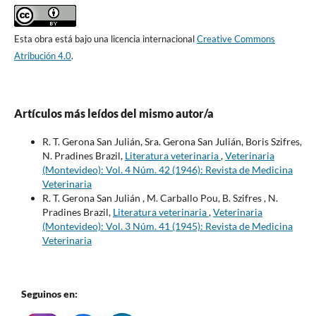
Esta obra está bajo una licencia internacional
Creative Commons
Atribución 4.0
.
Artículos más leídos del mismo autor/a
R. T. Gerona San Julián, Sra. Gerona San Julián, Boris Szifres,
N. Pradines Brazil,
Literatura veterinaria
,
Veterinaria
(Montevideo): Vol. 4 Núm. 42 (1946): Revista de Medicina
Veterinaria
R. T. Gerona San Julián , M. Carballo Pou, B. Szifres , N.
Pradines Brazil,
Literatura veterinaria
,
Veterinaria
(Montevideo): Vol. 3 Núm. 41 (1945): Revista de Medicina
Veterinaria
Seguinos en: