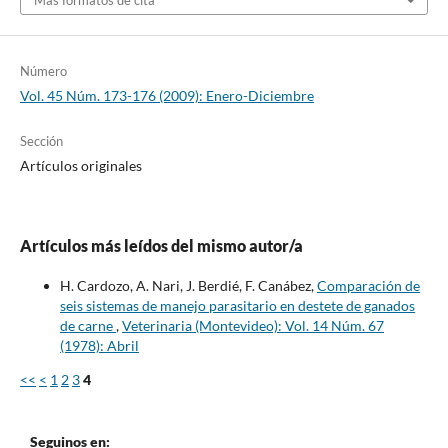
Número
Vol. 45 Núm. 173-176 (2009): Enero-Diciembre
Sección
Artículos originales
Artículos más leídos del mismo autor/a
H. Cardozo, A. Nari, J. Berdié, F. Canábez,
Comparación de
seis sistemas de manejo parasitario en destete de ganados
de carne
,
Veterinaria (Montevideo): Vol. 14 Núm. 67
(1978): Abril
<<
<
1
2
3
4
Seguinos en: