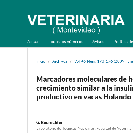
Actual
Todos los números
Avisos
Política de
Inicio
/
Archivos
/
Vol. 45 Núm. 173-176 (2009): En
Marcadores moleculares de h
crecimiento similar a la insu
productivo en vacas Holando 
G. Ruprechter
Laboratorio de Técnicas Nucleares, Facultad de Veterina