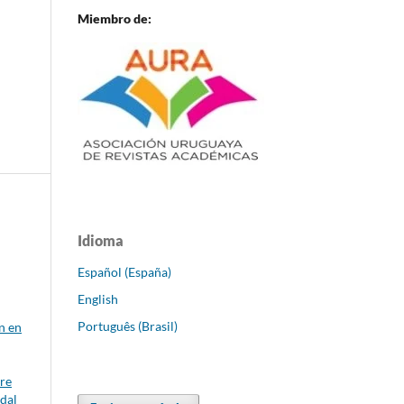
Miembro de:
Idioma
Español (España)
English
Português (Brasil)
n en
re
odal