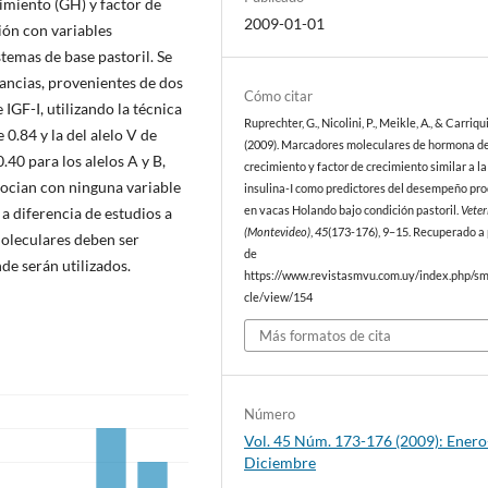
imiento (GH) y factor de
2009-01-01
ción con variables
temas de base pastoril. Se
ancias, provenientes de dos
Cómo citar
IGF-I, utilizando la técnica
Ruprechter, G., Nicolini, P., Meikle, A., & Carriqu
0.84 y la del alelo V de
(2009). Marcadores moleculares de hormona d
.40 para los alelos A y B,
crecimiento y factor de crecimiento similar a la
socian con ninguna variable
insulina-I como predictores del desempeño pr
a diferencia de estudios a
en vacas Holando bajo condición pastoril.
Veter
(Montevideo)
,
45
(173-176), 9–15. Recuperado a 
moleculares deben ser
de
de serán utilizados.
https://www.revistasmvu.com.uy/index.php/sm
cle/view/154
Más formatos de cita
Número
Vol. 45 Núm. 173-176 (2009): Enero
Diciembre