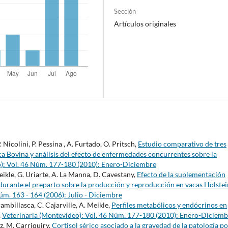
Sección
Artículos originales
 Nicolini, P. Pessina , A. Furtado, O. Pritsch,
Estudio comparativo de tres
ca Bovina y análisis del efecto de enfermedades concurrentes sobre la
o): Vol. 46 Núm. 177-180 (2010): Enero-Diciembre
Meikle, G. Uriarte, A. La Manna, D. Cavestany,
Efecto de la suplementación
 durante el preparto sobre la producción y reproducción en vacas Holstei
úm. 163 - 164 (2006): Julio - Diciembre
rambillasca, C. Cajarville, A. Meikle,
Perfiles metabólicos y endócrinos en
,
Veterinaria (Montevideo): Vol. 46 Núm. 177-180 (2010): Enero-Diciemb
ez, M. Carriquiry,
Cortisol sérico asociado a la gravedad de la patología p