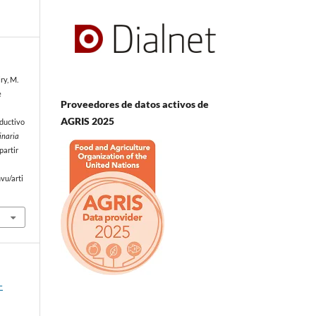
iry, M.
e
Proveedores de datos activos de
AGRIS 2025
oductivo
inaria
partir
vu/arti
-