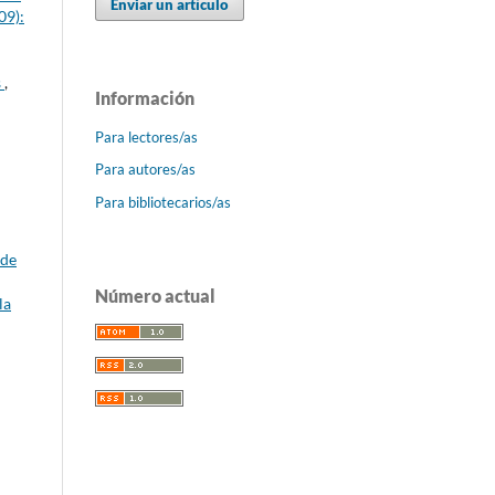
Enviar un artículo
09):
s
,
Información
Para lectores/as
Para autores/as
Para bibliotecarios/as
 de
Número actual
la