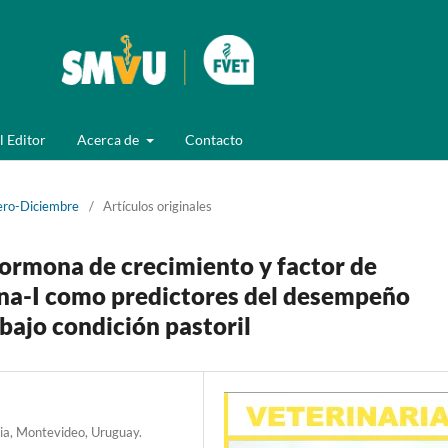
l Editor
Acerca de
Contacto
ero-Diciembre
/
Artículos originales
ormona de crecimiento y factor de
lina-I como predictores del desempeño
bajo condición pastoril
ria, Montevideo, Uruguay.