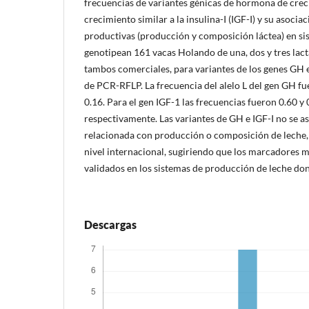
frecuencias de variantes génicas de hormona de crec
crecimiento similar a la insulina-I (IGF-I) y su asocia
productivas (producción y composición láctea) en sis
genotipean 161 vacas Holando de una, dos y tres lact
tambos comerciales, para variantes de los genes GH e 
de PCR-RFLP. La frecuencia del alelo L del gen GH fue 
0.16. Para el gen IGF-1 las frecuencias fueron 0.60 y 0
respectivamente. Las variantes de GH e IGF-I no se a
relacionada con producción o composición de leche, 
nivel internacional, sugiriendo que los marcadores 
validados en los sistemas de producción de leche don
Descargas