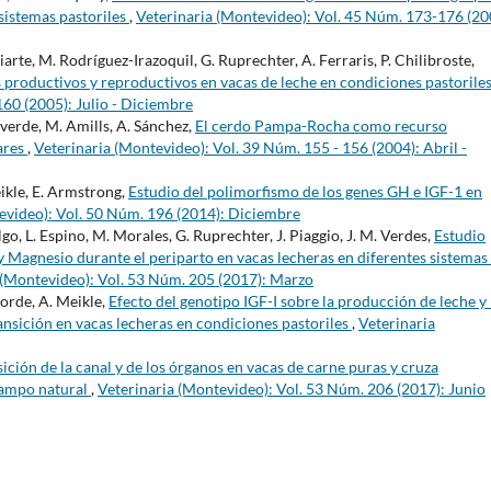
sistemas pastoriles
,
Veterinaria (Montevideo): Vol. 45 Núm. 173-176 (20
riarte, M. Rodríguez-Irazoquil, G. Ruprechter, A. Ferraris, P. Chilibroste,
 productivos y reproductivos en vacas de leche en condiciones pastorile
160 (2005): Julio - Diciembre
teverde, M. Amills, A. Sánchez,
El cerdo Pampa-Rocha como recurso
ares
,
Veterinaria (Montevideo): Vol. 39 Núm. 155 - 156 (2004): Abril -
eikle, E. Armstrong,
Estudio del polimorfismo de los genes GH e IGF-1 en
evideo): Vol. 50 Núm. 196 (2014): Diciembre
dalgo, L. Espino, M. Morales, G. Ruprechter, J. Piaggio, J. M. Verdes,
Estudio
y Magnesio durante el periparto en vacas lecheras en diferentes sistemas
 (Montevideo): Vol. 53 Núm. 205 (2017): Marzo
aborde, A. Meikle,
Efecto del genotipo IGF-I sobre la producción de leche y 
ansición en vacas lecheras en condiciones pastoriles
,
Veterinaria
ción de la canal y de los órganos en vacas de carne puras y cruza
 campo natural
,
Veterinaria (Montevideo): Vol. 53 Núm. 206 (2017): Junio