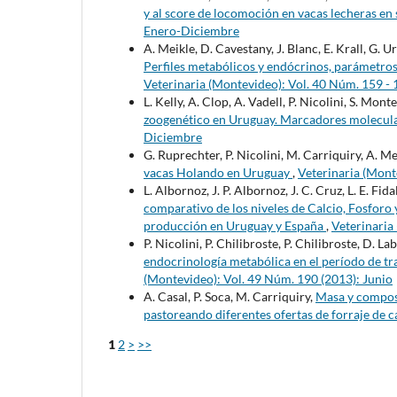
y al score de locomoción en vacas lecheras en 
Enero-Diciembre
A. Meikle, D. Cavestany, J. Blanc, E. Krall, G. U
Perfiles metabólicos y endócrinos, parámetros
Veterinaria (Montevideo): Vol. 40 Núm. 159 - 
L. Kelly, A. Clop, A. Vadell, P. Nicolini, S. Mon
zoogenético en Uruguay. Marcadores molecul
Diciembre
G. Ruprechter, P. Nicolini, M. Carriquiry, A. M
vacas Holando en Uruguay
,
Veterinaria (Mont
L. Albornoz, J. P. Albornoz, J. C. Cruz, L. E. Fi
comparativo de los niveles de Calcio, Fosforo 
producción en Uruguay y España
,
Veterinaria
P. Nicolini, P. Chilibroste, P. Chilibroste, D. L
endocrinología metabólica en el período de tr
(Montevideo): Vol. 49 Núm. 190 (2013): Junio
A. Casal, P. Soca, M. Carriquiry,
Masa y composi
pastoreando diferentes ofertas de forraje de
1
2
>
>>