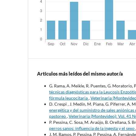
Artículos más leídos del mismo autor/a
G. Rama, A. Meikle, R. Puentes, G. Moratorio, P.
técnicas diagnósticas para la Leucosis Enzoóti
fórmula leucocitaria
,
Veterinaria (Montevide
D. Crespi , J. Medín, M. Piana, G. Piferrer, A. 
energética y del suministro de sales aniónicas
pastoreo
,
Veterinaria (Montevideo): Vol. 41 N
P. Pessina, C. Sosa, M. Araújo, B. Orellana, S. B
perros sanos: influencia de la ingesta y el sexo
J. M. Ramos, P. Pessina, P. Pessina, A. Fernánd