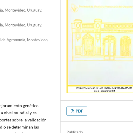
ria, Montevideo, Uruguay.
ria, Montevideo, Uruguay.
d de Agronomía, Montevideo,
ejoramiento genético
PDF
a nivel mundial y es
portes sobre la validación
udio se determinan las
Publicado