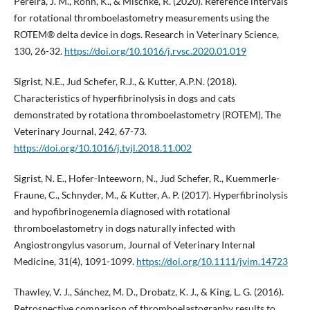
Pereira, J. M., Rohn, K., & Mischke, R. (2020). Reference intervals
for rotational thromboelastometry measurements using the
ROTEM® delta device in dogs. Research in Veterinary Science,
130, 26-32.
https://doi.org/10.1016/j.rvsc.2020.01.019
Sigrist, N.E., Jud Schefer, R.J., & Kutter, A.P.N. (2018).
Characteristics of hyperfibrinolysis in dogs and cats
demonstrated by rotationa thromboelastometry (ROTEM), The
Veterinary Journal, 242, 67-73.
https://doi.org/10.1016/j.tvjl.2018.11.002
Sigrist, N. E., Hofer-Inteeworn, N., Jud Schefer, R., Kuemmerle-
Fraune, C., Schnyder, M., & Kutter, A. P. (2017). Hyperfibrinolysis
and hypofibrinogenemia diagnosed with rotational
thromboelastometry in dogs naturally infected with
Angiostrongylus vasorum, Journal of Veterinary Internal
Medicine, 31(4), 1091-1099.
https://doi.org/10.1111/jvim.14723
Thawley, V. J., Sánchez, M. D., Drobatz, K. J., & King, L. G. (2016).
Retrospective comparison of thromboelastography results to