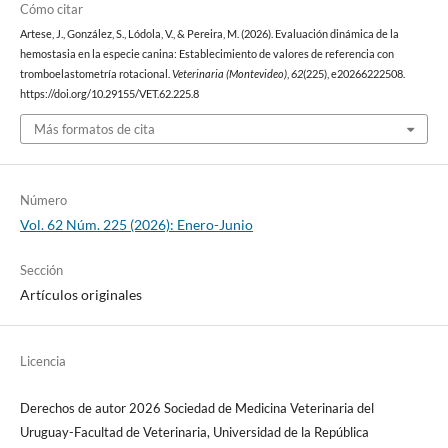
Cómo citar
Artese, J., González, S., Lódola, V., & Pereira, M. (2026). Evaluación dinámica de la
hemostasia en la especie canina: Establecimiento de valores de referencia con
tromboelastometría rotacional.
Veterinaria (Montevideo)
,
62
(225), e20266222508.
https://doi.org/10.29155/VET.62.225.8
Más formatos de cita
Número
Vol. 62 Núm. 225 (2026): Enero-Junio
Sección
Artículos originales
Licencia
Derechos de autor 2026 Sociedad de Medicina Veterinaria del
Uruguay-Facultad de Veterinaria, Universidad de la República