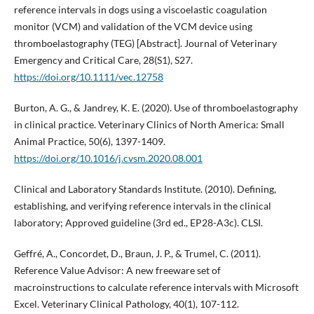
reference intervals in dogs using a viscoelastic coagulation
monitor (VCM) and validation of the VCM device using
thromboelastography (TEG) [Abstract]. Journal of Veterinary
Emergency and Critical Care, 28(S1), S27.
https://doi.org/10.1111/vec.12758
Burton, A. G., & Jandrey, K. E. (2020). Use of thromboelastography
in clinical practice. Veterinary Clinics of North America: Small
Animal Practice, 50(6), 1397-1409.
https://doi.org/10.1016/j.cvsm.2020.08.001
Clinical and Laboratory Standards Institute. (2010). Defining,
establishing, and verifying reference intervals in the clinical
laboratory; Approved guideline (3rd ed., EP28-A3c). CLSI.
Geffré, A., Concordet, D., Braun, J. P., & Trumel, C. (2011).
Reference Value Advisor: A new freeware set of
macroinstructions to calculate reference intervals with Microsoft
Excel. Veterinary Clinical Pathology, 40(1), 107-112.