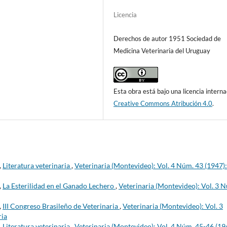
Licencia
Derechos de autor 1951 Sociedad de
Medicina Veterinaria del Uruguay
Esta obra está bajo una licencia interna
Creative Commons Atribución 4.0
.
,
Literatura veterinaria
,
Veterinaria (Montevideo): Vol. 4 Núm. 43 (1947):
,
La Esterilidad en el Ganado Lechero
,
Veterinaria (Montevideo): Vol. 3 
,
III Congreso Brasileño de Veterinaria
,
Veterinaria (Montevideo): Vol. 3
ria
,
Literatura veterinaria
,
Veterinaria (Montevideo): Vol. 4 Núm. 45-46 (19