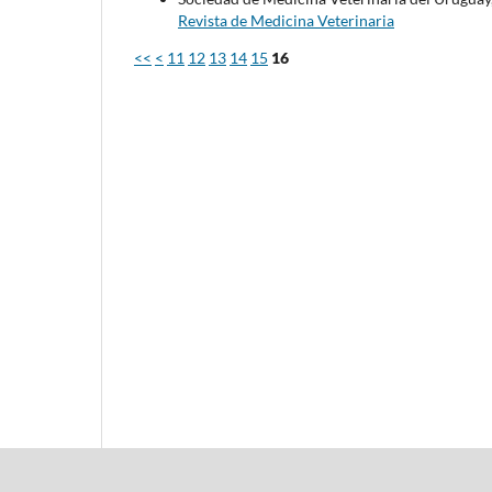
Revista de Medicina Veterinaria
<<
<
11
12
13
14
15
16