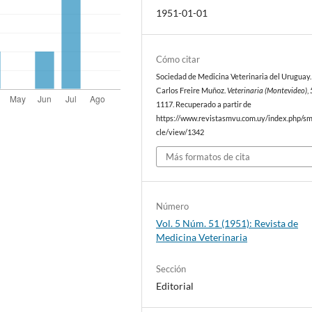
1951-01-01
Cómo citar
Sociedad de Medicina Veterinaria del Uruguay. 
Carlos Freire Muñoz.
Veterinaria (Montevideo)
,
1117. Recuperado a partir de
https://www.revistasmvu.com.uy/index.php/sm
cle/view/1342
Más formatos de cita
Número
Vol. 5 Núm. 51 (1951): Revista de
Medicina Veterinaria
Sección
Editorial