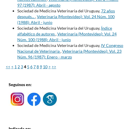
97 (1987): Abril - agosto
Sociedad de Medicina Veterinaria del Uruguay,
72 años
después...
,
Veterinaria (Montevideo): Vol. 24 Núm. 100
(1988): Abril - junio
Sociedad de Medicina Veterinaria del Uruguay,
Índice
alfabético de autores
,
Veterinaria (Montevideo): Vol. 24
Núm. 100 (1988): Abril - junio
Sociedad de Medicina Veterinaria del Uruguay,
IV Congreso
Nacional de Veterinaria
,
Veterinaria (Montevideo): Vol. 23
Núm. 96 (1987): Enero - marzo
<<
<
1
2
3
4
5
6
7
8
9
10
>
>>
Seguinos en:
Indizada en: