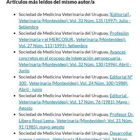
Artículos más leídos del mismo autor/a
Sociedad de Medicina Veterinaria del Uruguay,
[Editorial]
,
Veterinaria (Montevideo): Vol. 33 Núm. 135 (1997): Julio -
Setiembre
Sociedad de Medicina Veterinaria del Uruguay,
Profesión
Veterinaria y el MERCOSUR
,
Veterinaria (Montevideo):
Vol. 27 Núm. 113 (1991): Setiembre
Sociedad de Medicina Veterinaria del Uruguay,
Avances
concretos en el proceso de integración agropecuaria
,
Veterinaria (Montevideo): Vol. 32 Núm. 130 (1996): Abril -
Junio
Sociedad de Medicina Veterinaria del Uruguay,
Editorial Nº
100
,
Veterinaria (Montevideo): Vol. 24 Núm. 100 (1988):
Abril - junio
Sociedad de Medicina Veterinaria del Uruguay,
Editorial
,
Veterinaria (Montevideo): Vol. 17 Núm. 76 (1981): Mayo -
Agosto
Sociedad de Medicina Veterinaria del Uruguay,
Profesor Dr.
Libero Rossi Lema
,
Veterinaria (Montevideo): Vol. 21 Núm.
91 (1985): mayo-agosto
Sociedad de Medicina Veterinaria del Uruguay,
Desarrollar
nuevos caminos
,
Veterinaria (Montevideo): Vol. 24 Núm.