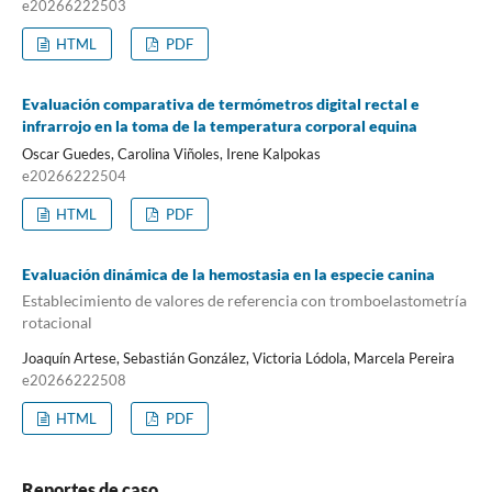
e20266222503
HTML
PDF
Evaluación comparativa de termómetros digital rectal e
infrarrojo en la toma de la temperatura corporal equina
Oscar Guedes, Carolina Viñoles, Irene Kalpokas
e20266222504
HTML
PDF
Evaluación dinámica de la hemostasia en la especie canina
Establecimiento de valores de referencia con tromboelastometría
rotacional
Joaquín Artese, Sebastián González, Victoria Lódola, Marcela Pereira
e20266222508
HTML
PDF
Reportes de caso