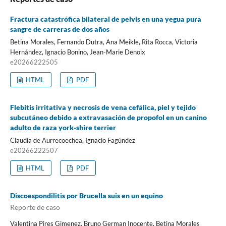
Fractura catastrófica bilateral de pelvis en una yegua pura
sangre de carreras de dos años
Betina Morales, Fernando Dutra, Ana Meikle, Rita Rocca, Victoria
Hernández, Ignacio Bonino, Jean-Marie Denoix
e20266222505
HTML
PDF
Flebitis irritativa y necrosis de vena cefálica, piel y tejido
subcutáneo debido a extravasación de propofol en un canino
adulto de raza york-shire terrier
Claudia de Aurrecoechea, Ignacio Fagúndez
e20266222507
HTML
PDF
Discoespondilitis por Brucella suis en un equino
Reporte de caso
Valentina Pires Gimenez, Bruno German Inocente, Betina Morales