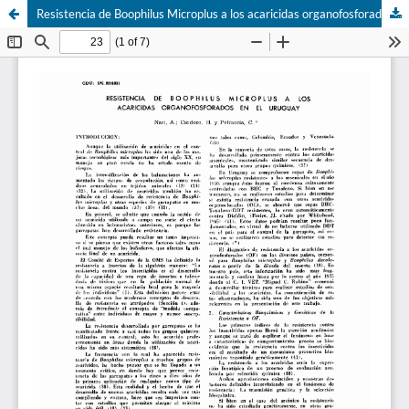
Resistencia de Boophilus Microplus a los acaricidas organofosforados en Uruguay