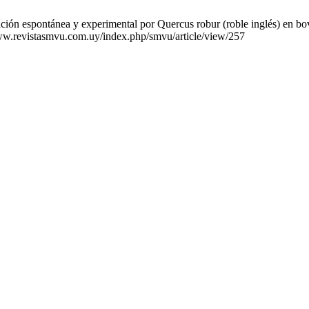
cación espontánea y experimental por Quercus robur (roble inglés) en bo
/www.revistasmvu.com.uy/index.php/smvu/article/view/257