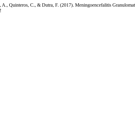
o, A., Quinteros, C., & Dutra, F. (2017). Meningoencefalitis Granuloma
2