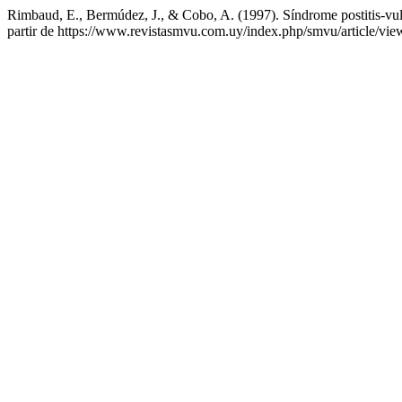
Rimbaud, E., Bermúdez, J., & Cobo, A. (1997). Síndrome postitis-vulv
partir de https://www.revistasmvu.com.uy/index.php/smvu/article/vi