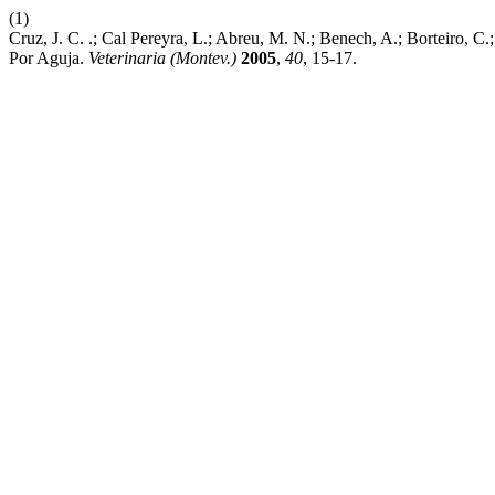
(1)
Cruz, J. C. .; Cal Pereyra, L.; Abreu, M. N.; Benech, A.; Borteiro, C
Por Aguja.
Veterinaria (Montev.)
2005
,
40
, 15-17.