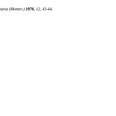
naria (Montev.)
1976
,
12
, 43-44.