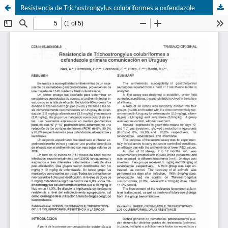
Resistencia de Trichostrongylus colubriformes a oxfendazole