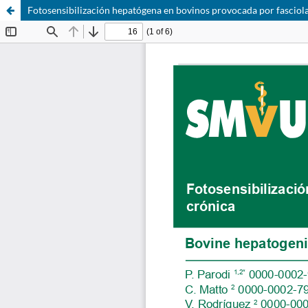
Fotosensibilización hepatógena en bovinos provocada por fasciola