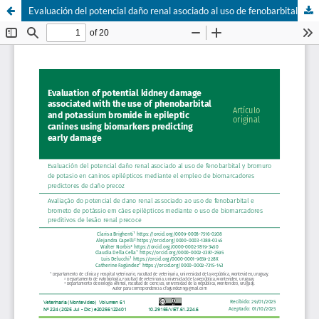
Evaluación del potencial daño renal asociado al uso de fenobarbital y bromuro de potasio en caninos epilépticos mediante el empleo de biomarcadores predictores de daño precoz