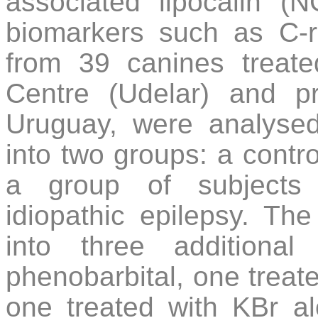
associated lipocalin (N
biomarkers such as C-re
from 39 canines treate
Centre (Udelar) and pr
Uruguay, were analysed
into two groups: a contr
a group of subjects 
idiopathic epilepsy. Th
into three additiona
phenobarbital, one treat
one treated with KBr al