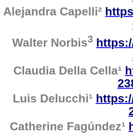
Alejandra Capelli
²
https
3
Walter
Norbis
https:
Claudia
Della Cella
¹
h
23
Luis Delucchi
¹
https:
Catherine
Fagúndez
¹